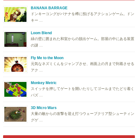
BANANA BARRAGE
ドンキーコングがバナナを樽に投げるアクションゲーム。ドン
キー …
Loom Blend
緑の壁に囲まれた和室からの脱出ゲーム。部屋の中にある装置
の謎 …
Fly Me to the Moon
元気なネズミくんをジャンプさせ、画面上の月まで到着させる
アク …
Monkey Metric
スイッチを押してゲートを開いたりしてゴールまでたどり着く
パズ …
3D Micro Wars
大量の敵からの攻撃を迎え打つウェーブクリア型シューティン
グゲ …