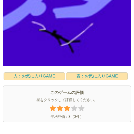
入：お気に入りGAME
表：お気に入りGAME
このゲームの評価
星をクリックして評価してください。
平均評価：
3
（
3
件）