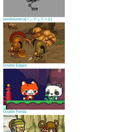
pendulumeca[ペンデュラメカ]
Double Edged
Double Panda