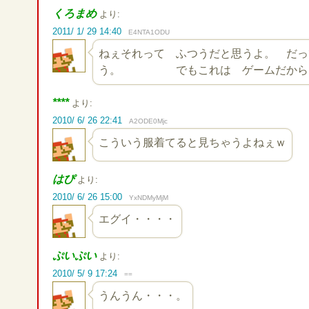
くろまめ
より:
2011/ 1/ 29 14:40
E4NTA1ODU
ねぇそれって ふつうだと思うよ。 だっ
う。 でもこれは ゲームだから。
****
より:
2010/ 6/ 26 22:41
A2ODE0Mjc
こういう服着てると見ちゃうよねぇｗ
はぴ
より:
2010/ 6/ 26 15:00
YxNDMyMjM
エグイ・・・・
ぷいぷい
より:
2010/ 5/ 9 17:24
==
うんうん・・・。