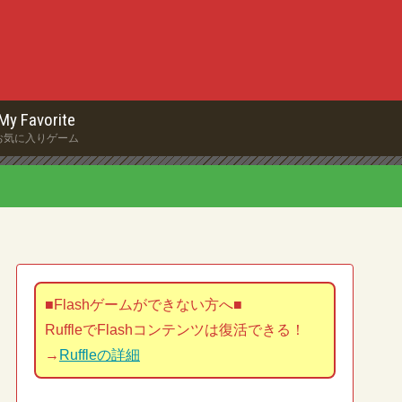
My Favorite
お気に入りゲーム
■Flashゲームができない方へ■
RuffleでFlashコンテンツは復活できる！
→
Ruffleの詳細