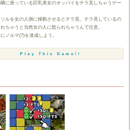
の隣に座っている巨乳美女のオッパイをチラ見しちゃうゲー
ーソルを女の人側に移動させるとチラ見。チラ見しているの
られちゃうと当然女の人に怒られちゃうんで注意。
にノルマ(?)を達成しよう。
Play This Game!!