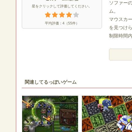
ソファー
星をクリックして評価してください。
ム。
マウスカ
平均評価：
4
（
55
件）
を見つけ
制限時間内
関連してるっぽいゲーム