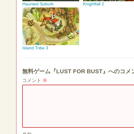
Haunted Suburb
Knightfall 2
Island Tribe 3
無料ゲーム『LUST FOR BUST』への
コメント
※