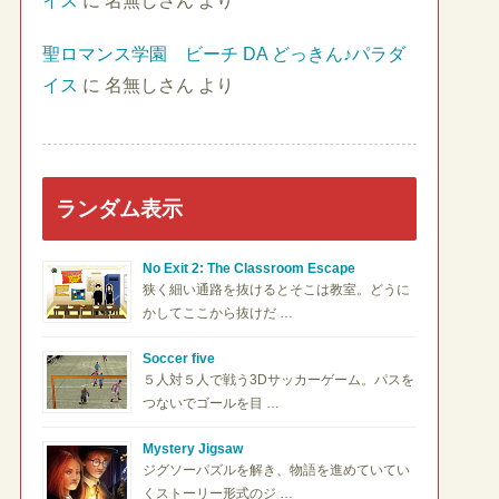
イス
に
名無しさん
より
聖ロマンス学園 ビーチ DA どっきん♪パラダ
イス
に
名無しさん
より
ランダム表示
No Exit 2: The Classroom Escape
狭く細い通路を抜けるとそこは教室。どうに
かしてここから抜けだ …
Soccer five
５人対５人で戦う3Dサッカーゲーム。パスを
つないでゴールを目 …
Mystery Jigsaw
ジグソーパズルを解き、物語を進めていてい
くストーリー形式のジ …