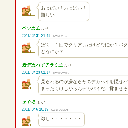
おっぱい！おっぱい！
難しい
ベッカム
より:
2011/ 3/ 31 21:49
MwMDc1OTI
ぼく、１回でクリアしたけどなにか？バグ
どなにか？
新デカパイチラミ王
より:
2011/ 3/ 23 01:17
cwNTUyMjA
見られるのが嫌ならそのデカパイを隠せバ
まったくけしからんデカパイだ、揉ませろ
まぐろ
より:
2011/ 3/ 6 10:19
U2NTU5MDY
激し・・・・・・・