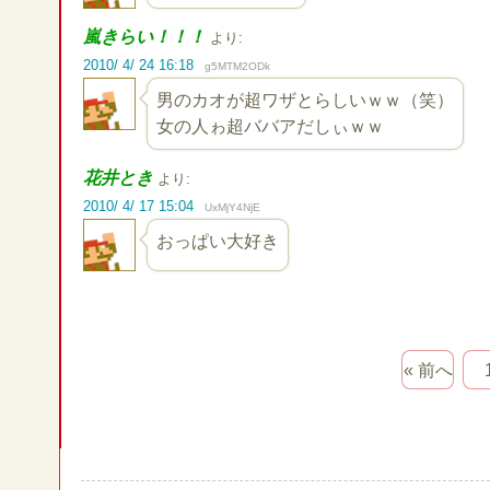
嵐きらい！！！
より:
2010/ 4/ 24 16:18
g5MTM2ODk
男のカオが超ワザとらしいｗｗ（笑）
女の人ゎ超ババアだしぃｗｗ
花井とき
より:
2010/ 4/ 17 15:04
UxMjY4NjE
おっぱい大好き
« 前へ