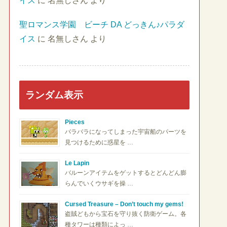
イス
に
名無しさん
より
聖ロマンス学園 ビーチ DA どっきん♪パラダ
イス
に
名無しさん
より
ランダム表示
Pieces
バラバラになってしまった宇宙船のパーツを
見つけるために惑星を …
Le Lapin
バルーンアイテムをゲットするとどんどん膨
らんでいくウサギを操 …
Cursed Treasure – Don’t touch my gems!
盗賊どもから宝石を守り抜く防衛ゲーム。各
種タワーは種類によっ …