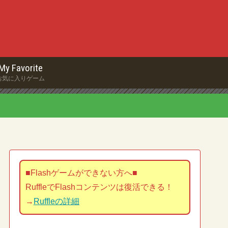
My Favorite
お気に入りゲーム
■Flashゲームができない方へ■
RuffleでFlashコンテンツは復活できる！
→
Ruffleの詳細