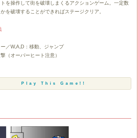
ットを操作して街を破壊しまくるアクションゲーム。一定数
とかを破壊することができればステージクリア。
法
ー／W,A,D：移動、ジャンプ
攻撃（オーバーヒート注意）
Play This Game!!