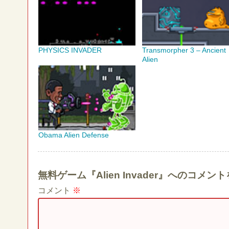
PHYSICS INVADER
Transmorpher 3 – Ancient
Alien
Obama Alien Defense
無料ゲーム『Alien Invader』へのコメ
コメント
※