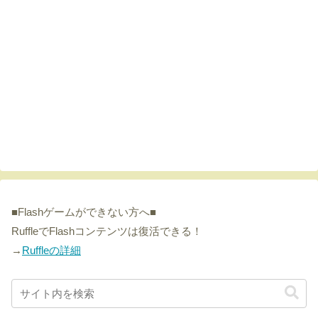
■Flashゲームができない方へ■
RuffleでFlashコンテンツは復活できる！
→
Ruffleの詳細