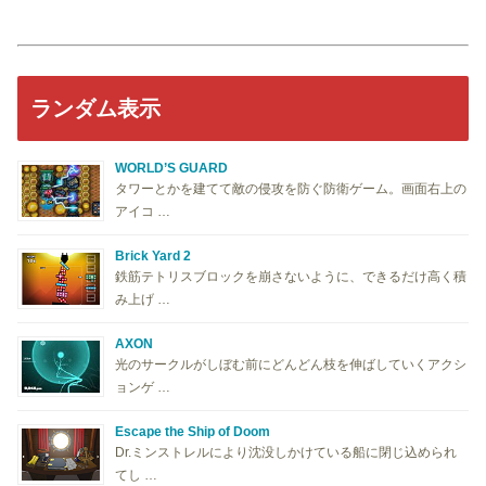
ランダム表示
WORLD’S GUARD
タワーとかを建てて敵の侵攻を防ぐ防衛ゲーム。画面右上の
アイコ …
Brick Yard 2
鉄筋テトリスブロックを崩さないように、できるだけ高く積
み上げ …
AXON
光のサークルがしぼむ前にどんどん枝を伸ばしていくアクシ
ョンゲ …
Escape the Ship of Doom
Dr.ミンストレルにより沈没しかけている船に閉じ込められ
てし …