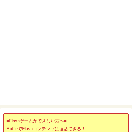
■Flashゲームができない方へ■
RuffleでFlashコンテンツは復活できる！