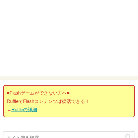
■Flashゲームができない方へ■
RuffleでFlashコンテンツは復活できる！
→
Ruffleの詳細