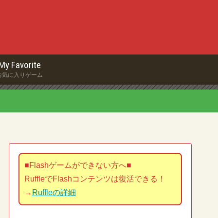
My Favorite
お気に入りゲーム
■Flashゲームができない方へ■
RuffleでFlashコンテンツは復活できる！
→
Ruffleの詳細