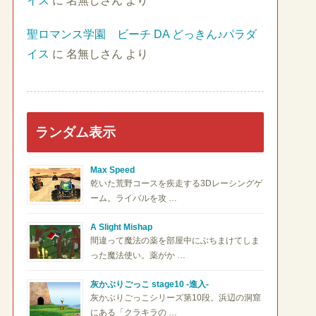
イス
に
名無しさん
より
聖ロマンス学園 ビーチ DA どっきん♪パラダ
イス
に
名無しさん
より
ランダム表示
Max Speed
乾いた荒野コースを疾走する3Dレーシングゲ
ーム。ライバルを攻 …
A Slight Mishap
間違って魔法の薬を部屋中にぶちまけてしま
った魔法使い。薬がか …
灰かぶりごっこ stage10 -進入-
灰かぶりごっこシリーズ第10段。浜辺の洞窟
にある「クラキラの …