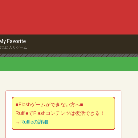
My Favorite
お気に入りゲーム
■Flashゲームができない方へ■
RuffleでFlashコンテンツは復活できる！
→
Ruffleの詳細