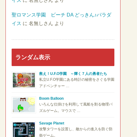
イス
に
名無しさん
より
聖ロマンス学園 ビーチ DA どっきん♪パラダ
イス
に
名無しさん
より
ランダム表示
救え！U.F.O学園 ～輝く７人の勇者たち
私立U.F.O学園にある時計の秘密をさぐる学園
アドベンチャー …
Boom Balloon
いろんな仕掛けを利用して風船を割る物理パ
ズルゲーム。マウスで …
Savage Planet
攻撃タワーを設置し、敵からの進入を防ぐ防
衛ゲーム。