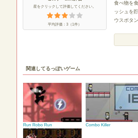
食べ物を
星をクリックして評価してください。
ッシュを
ウスボタン
平均評価：
3
（
1
件）
関連してるっぽいゲーム
Run Robo Run
Combo Killer