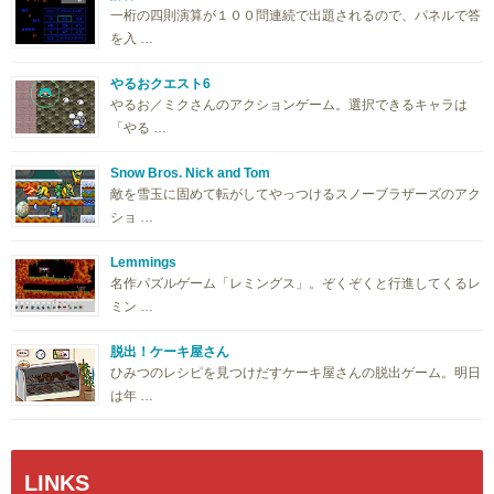
一桁の四則演算が１００問連続で出題されるので、パネルで答
を入 …
やるおクエスト6
やるお／ミクさんのアクションゲーム。選択できるキャラは
「やる …
Snow Bros. Nick and Tom
敵を雪玉に固めて転がしてやっつけるスノーブラザーズのアク
ショ …
Lemmings
名作パズルゲーム「レミングス」。ぞくぞくと行進してくるレ
ミン …
脱出！ケーキ屋さん
ひみつのレシピを見つけだすケーキ屋さんの脱出ゲーム。明日
は年 …
LINKS