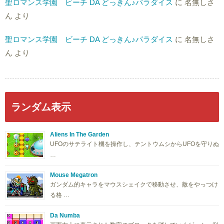
聖ロマンス学園 ビーチ DA どっきん♪パラダイス
に
名無しさ
ん
より
聖ロマンス学園 ビーチ DA どっきん♪パラダイス
に
名無しさ
ん
より
ランダム表示
Aliens In The Garden
UFOのサテライト機を操作し、テントウムシからUFOを守りぬ
…
Mouse Megatron
ガンダム的キャラをマウスシェイクで移動させ、敵をやっつけ
る格 …
Da Numba