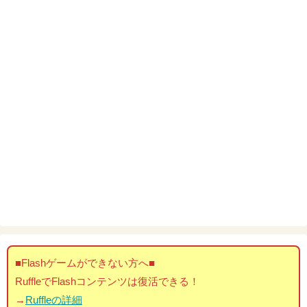
■Flashゲームができない方へ■
RuffleでFlashコンテンツは復活できる！
→
Ruffleの詳細