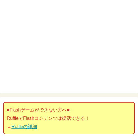
■Flashゲームができない方へ■
RuffleでFlashコンテンツは復活できる！
→
Ruffleの詳細