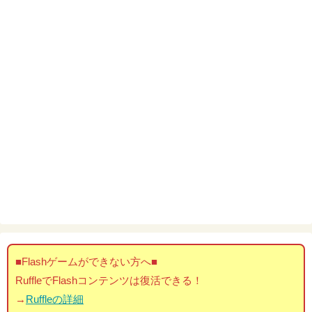
■Flashゲームができない方へ■
RuffleでFlashコンテンツは復活できる！
→
Ruffleの詳細