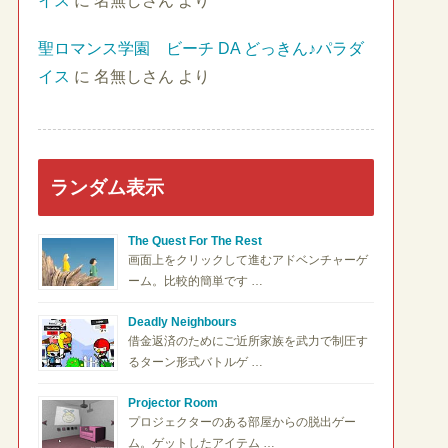
イス
に
名無しさん
より
聖ロマンス学園 ビーチ DA どっきん♪パラダ
イス
に
名無しさん
より
ランダム表示
The Quest For The Rest
画面上をクリックして進むアドベンチャーゲ
ーム。比較的簡単です …
Deadly Neighbours
借金返済のためにご近所家族を武力で制圧す
るターン形式バトルゲ …
Projector Room
プロジェクターのある部屋からの脱出ゲー
ム。ゲットしたアイテム …