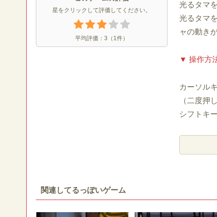
光るタマ
星をクリックして評価してください。
光るタマ
ャの動き
平均評価：
3
（
1
件）
▼ 操作方
カーソル
（二度押
シフトキ
関連してるっぽいゲーム