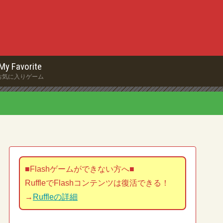
My Favorite
お気に入りゲーム
■Flashゲームができない方へ■
RuffleでFlashコンテンツは復活できる！
→
Ruffleの詳細