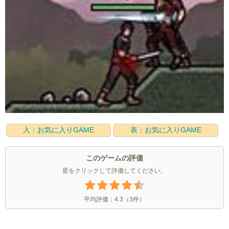
入：お気に入りGAME
表：お気に入りGAME
このゲームの評価
星をクリックして評価してください。
平均評価：
4.3
（
3
件）