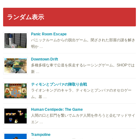
ランダム表示
Panic Room Escape
パニックルームからの脱出ゲーム。閉ざされた部屋の謎を解き
明か …
Downtown Drift
多種多様な車で公道を疾走するレーシングゲーム。SHOPでは
新 …
ティモンとプンバァの陣取り合戦
ライオンキングのキャラ、ティモンとプンバァのオセロゲー
ム。基 …
Human Centipede: The Game
人間の口と肛門を繋いでムカデ人間を作ろうと企むマッドサイ
エン …
Trampoline