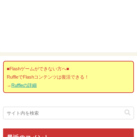
■Flashゲームができない方へ■
RuffleでFlashコンテンツは復活できる！
→
Ruffleの詳細