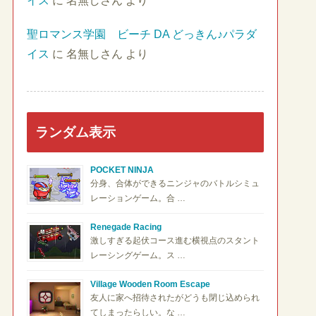
イス
に
名無しさん
より
聖ロマンス学園 ビーチ DA どっきん♪パラダ
イス
に
名無しさん
より
ランダム表示
POCKET NINJA
分身、合体ができるニンジャのバトルシミュ
レーションゲーム。合 …
Renegade Racing
激しすぎる起伏コース進む横視点のスタント
レーシングゲーム。ス …
Village Wooden Room Escape
友人に家へ招待されたがどうも閉じ込められ
てしまったらしい。な …