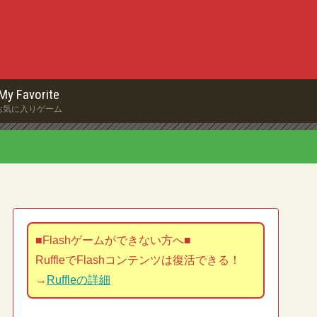
My Favorite
お気に入りゲーム
■Flashゲームができない方へ■
RuffleでFlashコンテンツは復活できる！
→
Ruffleの詳細