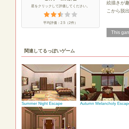
絵描きが
星をクリックして評価してください。
こから脱
平均評価：
2.5
（
2
件）
This gam
関連してるっぽいゲーム
Summer Night Escape
Autumn Melancholy Escap