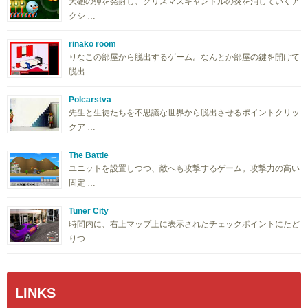
大砲の弾を発射し、クリスマスキャンドルの炎を消していくア
クシ …
rinako room
りなこの部屋から脱出するゲーム。なんとか部屋の鍵を開けて
脱出 …
Polcarstva
先生と生徒たちを不思議な世界から脱出させるポイントクリッ
クア …
The Battle
ユニットを設置しつつ、敵へも攻撃するゲーム。攻撃力の高い
固定 …
Tuner City
時間内に、右上マップ上に表示されたチェックポイントにたど
りつ …
LINKS