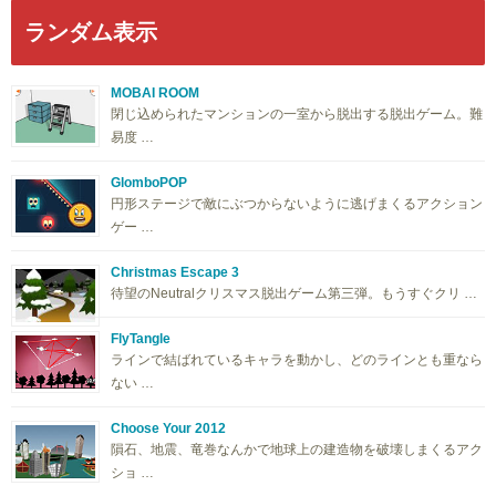
ランダム表示
MOBAI ROOM
閉じ込められたマンションの一室から脱出する脱出ゲーム。難
易度 …
GlomboPOP
円形ステージで敵にぶつからないように逃げまくるアクション
ゲー …
Christmas Escape 3
待望のNeutralクリスマス脱出ゲーム第三弾。もうすぐクリ …
FlyTangle
ラインで結ばれているキャラを動かし、どのラインとも重なら
ない …
Choose Your 2012
隕石、地震、竜巻なんかで地球上の建造物を破壊しまくるアク
ショ …