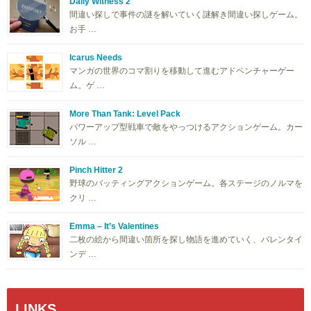
Daily Witness 2
間違い探しで事件の謎を解いていく謎解き間違い探しゲーム。
お手 …
Icarus Needs
マンガの世界のコマ割りを移動して進むアドベンチャーゲー
ム。ゲ …
More Than Tank: Level Pack
パワーアップ型戦車で敵をやっつけるアクションゲーム。カー
ソル …
Pinch Hitter 2
野球のバッティングアクションゲーム。各ステージのノルマを
クリ …
Emma – It’s Valentines
二枚の絵から間違い箇所を探し物語を進めていく、バレンタイ
ンデ …
LINKS