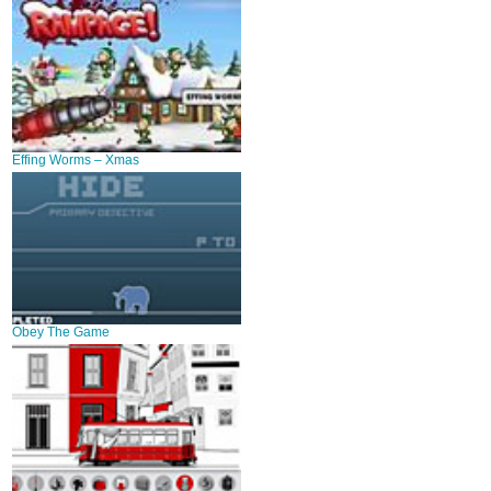
Effing Worms – Xmas
Obey The Game