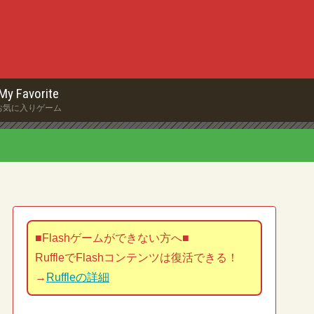
My Favorite
お気に入りゲーム
■Flashゲームができない方へ■
RuffleでFlashコンテンツは復活できる！
→
Ruffleの詳細