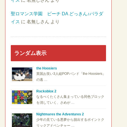
イス
に
名無しさん
より
聖ロマンス学園 ビーチ DA どっきん♪パラダ
イス
に
名無しさん
より
ランダム表示
the Hoosiers
英国お笑い3人組POPバンド「the Hoosiers」
の逃 …
Rockoblox 2
なるべくたくさん集まっている同色ブロック
を消していく、さめが …
Nightmares the Adventures 2
少年の見ている悪夢から脱出するポイントク
リックアドベンチャー …