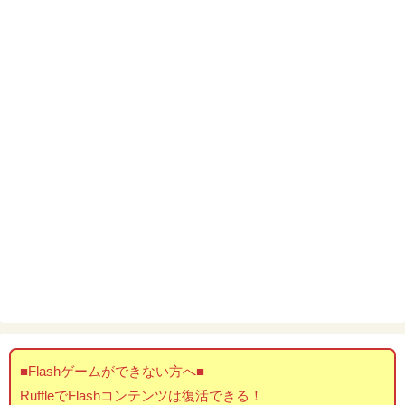
■Flashゲームができない方へ■
RuffleでFlashコンテンツは復活できる！