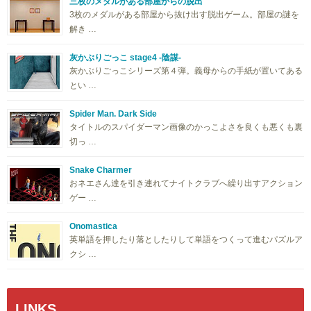
三枚のメダルがある部屋からの脱出
3枚のメダルがある部屋から抜け出す脱出ゲーム。部屋の謎を
解き …
灰かぶりごっこ stage4 -陰謀-
灰かぶりごっこシリーズ第４弾。義母からの手紙が置いてある
とい …
Spider Man. Dark Side
タイトルのスパイダーマン画像のかっこよさを良くも悪くも裏
切っ …
Snake Charmer
おネエさん達を引き連れてナイトクラブへ繰り出すアクション
ゲー …
Onomastica
英単語を押したり落としたりして単語をつくって進むパズルア
クシ …
LINKS