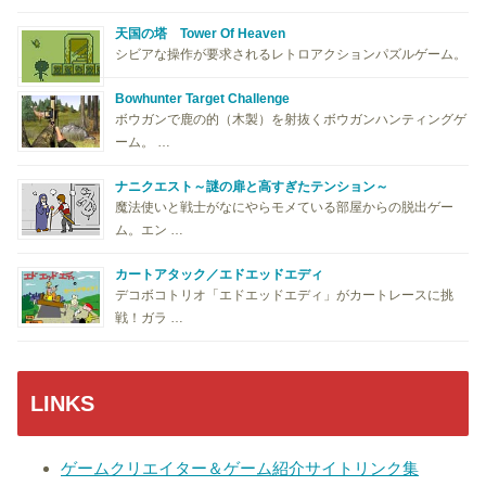
天国の塔 Tower Of Heaven
シビアな操作が要求されるレトロアクションパズルゲーム。
Bowhunter Target Challenge
ボウガンで鹿の的（木製）を射抜くボウガンハンティングゲ
ーム。 …
ナニクエスト～謎の扉と高すぎたテンション～
魔法使いと戦士がなにやらモメている部屋からの脱出ゲー
ム。エン …
カートアタック／エドエッドエディ
デコボコトリオ「エドエッドエディ」がカートレースに挑
戦！ガラ …
LINKS
ゲームクリエイター＆ゲーム紹介サイトリンク集