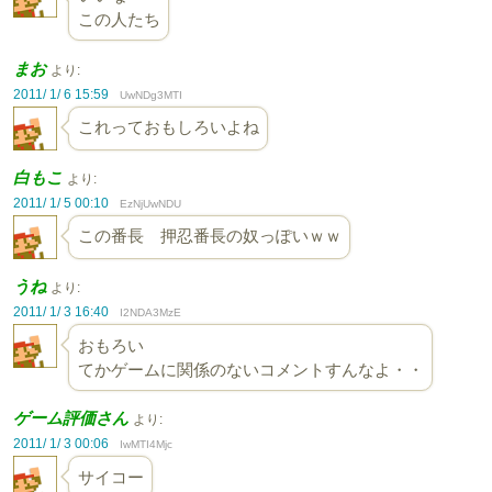
この人たち
まお
より:
2011/ 1/ 6 15:59
UwNDg3MTI
これっておもしろいよね
白もこ
より:
2011/ 1/ 5 00:10
EzNjUwNDU
この番長 押忍番長の奴っぽいｗｗ
うね
より:
2011/ 1/ 3 16:40
I2NDA3MzE
おもろい
てかゲームに関係のないコメントすんなよ・・
ゲーム評価さん
より:
2011/ 1/ 3 00:06
IwMTI4Mjc
サイコー