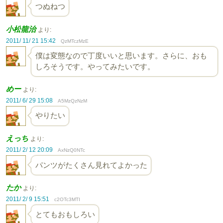
つぬねつ
小松龍治
より:
2011/ 11/ 21 15:42
QzMTczMzE
僕は変態なので丁度いいと思います。さらに、おも
しろそうです。やってみたいです。
めー
より:
2011/ 6/ 29 15:08
A5MzQzNzM
やりたい
えっち
より:
2011/ 2/ 12 20:09
AxNzQ0NTc
パンツがたくさん見れてよかった
たか
より:
2011/ 2/ 9 15:51
c2OTc3MTI
とてもおもしろい