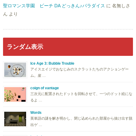
聖ロマンス学園 ビーチ DA どっきん♪パラダイス
に
名無しさ
ん
より
ランダム表示
Ice Age 3: Bubble Trouble
アイスエイジでおなじみのスクラットたちのアクションゲー
ム。崖 …
coign of vantage
三次元に配置されたドットを回転させて、一つのドット絵にな
るよ …
Words
英単語の謎を解き明かし、閉じ込められた部屋から抜け出す脱
出ゲ …