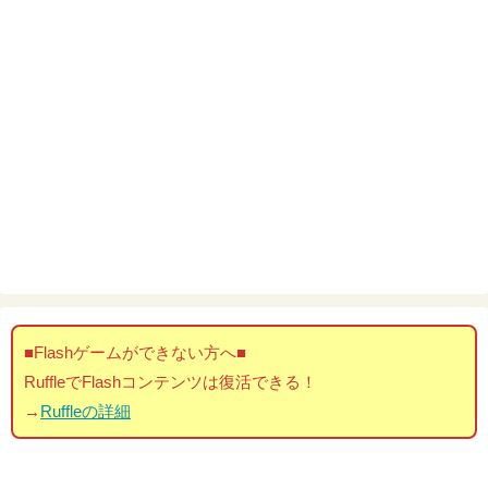
■Flashゲームができない方へ■
RuffleでFlashコンテンツは復活できる！
→
Ruffleの詳細