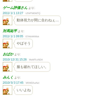
ゲーム評価さん
より:
2011/ 1/ 1 13:27
U5MTM0MTQ
動体視力が間に合わねぇ…
対馬祐平
より:
2011/ 1/ 1 09:05
E5MzM4Mzk
やばそう
おばか
より:
2010/ 12/ 31 15:26
MwMTczNDA
服も破れてほしい。
みんく
より:
2010/ 5/ 3 17:45
M5MDAwNzI
いいよね