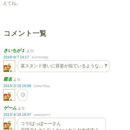
えてね。
コメント一覧
きいちが１
より:
2016/ 8/ 7 14:17
EzOTA2MjQ
某スタンド使いに容姿が似ているような… ❓
匿名
より:
2015/ 2/ 16 16:08
E4MzY5Nzc
🙄
ゲーム
より:
2013/ 4/ 16 18:37
IwNzQ4OTY
コラ!ばっぽーーさん
冗談でもそんなこといったらだめですよ。