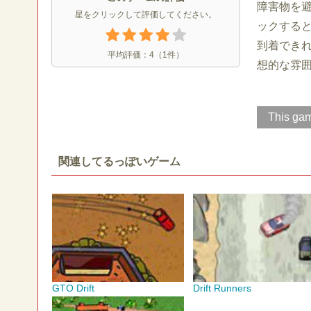
障害物を
星をクリックして評価してください。
ックする
到着でき
平均評価：
4
（
1
件）
想的な雰囲
This gam
関連してるっぽいゲーム
GTO Drift
Drift Runners