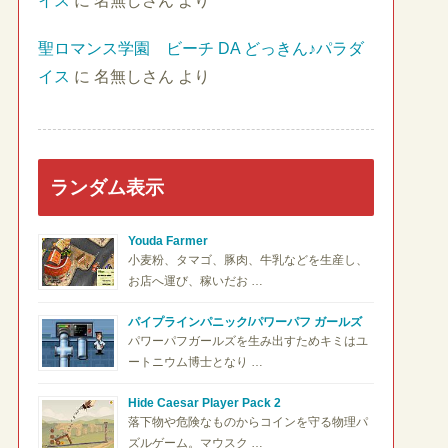
イス
に
名無しさん
より
聖ロマンス学園 ビーチ DA どっきん♪パラダ
イス
に
名無しさん
より
ランダム表示
Youda Farmer
小麦粉、タマゴ、豚肉、牛乳などを生産し、
お店へ運び、稼いだお …
パイプラインパニック/パワーパフ ガールズ
パワーパフガールズを生み出すためキミはユ
ートニウム博士となり …
Hide Caesar Player Pack 2
落下物や危険なものからコインを守る物理パ
ズルゲーム。マウスク …