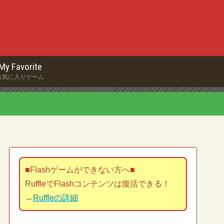
My Favorite
お気に入りゲーム
■Flashゲームができない方へ■
RuffleでFlashコンテンツは復活できる！
→
Ruffleの詳細