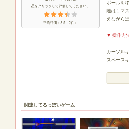
ボールを
星をクリックして評価してください。
離は１マ
えながら
平均評価：
3.5
（
2
件）
▼ 操作方
カーソル
スペース
関連してるっぽいゲーム