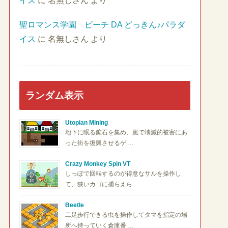
イス
に
名無しさん
より
聖ロマンス学園 ビーチ DA どっきん♪パラダ
イス
に
名無しさん
より
ランダム表示
Utopian Mining
地下に眠る鉱石を集め、嵐で壊滅的被害にあ
った街を復興させるゲ …
Crazy Monkey Spin VT
しっぽで回転するのが得意なサルを操作し
て、狭いカゴに捕らえら …
Beetle
二足歩行できる虫を操作してタマを指定の場
所へ持っていく倉庫番 …