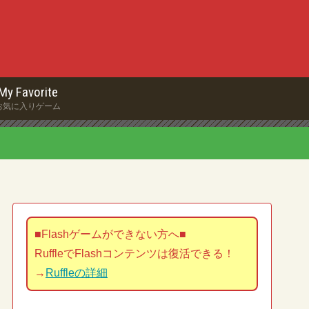
My Favorite
お気に入りゲーム
■Flashゲームができない方へ■
RuffleでFlashコンテンツは復活できる！
→
Ruffleの詳細