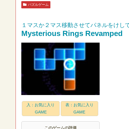
パズルゲーム
１マスか２マス移動させてパネルをけし
Mysterious Rings Revamped
入：お気に入り
表：お気に入り
GAME
GAME
このゲームの評価