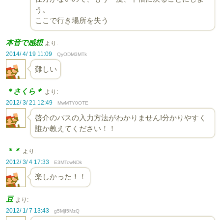
う。
ここで行き場所を失う
本音で感想
より:
2014/ 4/ 19 11:09
QyODM3MTk
難しい
＊さくら＊
より:
2012/ 3/ 21 12:49
MwMTY0OTE
啓介のパスの入力方法がわかりません!分かりやすく
誰か教えてください！！
＊＊
より:
2012/ 3/ 4 17:33
E3MTcwNDk
楽しかった！！
豆
より:
2012/ 1/ 7 13:43
g5MjI5MzQ