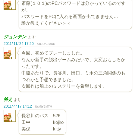
斎藤(１０１)のPCパスワードは分かっているのです
が、
パスワードをPCに入れる画面が出てきません…
誰か教えてください＞＜
ジョンテン
より:
2011/ 11/ 24 17:20
c3ODA0MDU
今回、初めてプレーしました。
なんか新手の脱出ゲームみたいで、大変おもしろか
ったです。
中盤あたりで、長谷川、田口、ミホの三角関係のも
つれかと予想できました。
次回作は船上のミステリーを希望します。
答え
より:
2011/ 4/ 17 14:12
UxMjY2MTM
長谷川のパス 526
田中 kojiro
美保 kitty