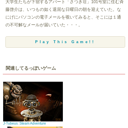
大学生たちが下宿するアパート「さつき荘」101号室に住む斉
藤啓介は、いつもの如く退屈な日曜日の朝を迎えていた。な
にげにパソコンの電子メールを覗いてみると、そこには１通
の不可解なメールが届いていた・・・。
Play This Game!!
関連してるっぽいゲーム
J-Tubeus: Steam Adventure