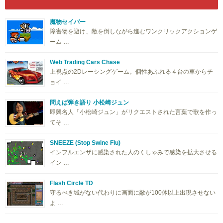
魔物セイバー
障害物を避け、敵を倒しながら進むワンクリックアクションゲ
ーム …
Web Trading Cars Chase
上視点の2Dレーシングゲーム。個性あふれる４台の車からチ
ョイ …
問えば弾き語り 小松崎ジュン
即興名人「小松崎ジュン」がリクエストされた言葉で歌を作っ
てそ …
SNEEZE (Stop Swine Flu)
インフルエンザに感染された人のくしゃみで感染を拡大させる
イン …
Flash Circle TD
守るべき城がない代わりに画面に敵が100体以上出現させない
よ …