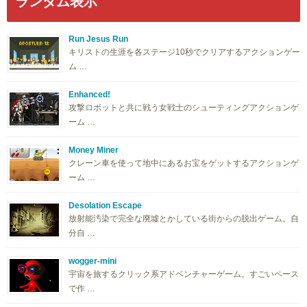
ランダム表示
Run Jesus Run
キリストの生涯を各ステージ10秒でクリアするアクションゲー
ム …
Enhanced!
攻撃ロボットと共に戦う女戦士のシューティングアクションゲ
ーム …
Money Miner
クレーン車を使って地中にあるお宝をゲットするアクションゲ
ーム …
Desolation Escape
放射能汚染で完全な廃墟とかしている街からの脱出ゲーム。自
分自 …
wogger-mini
宇宙を旅するクリック系アドベンチャーゲーム。すごいペース
で作 …