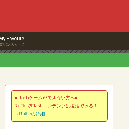
My Favorite
お気に入りゲーム
■Flashゲームができない方へ■
RuffleでFlashコンテンツは復活できる！
→
Ruffleの詳細