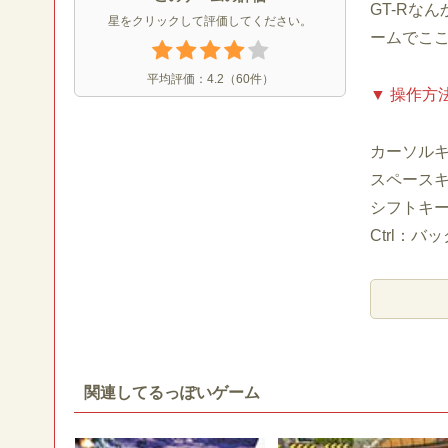
GT-Rな
星をクリックして評価してください。
ームでこ
平均評価：
4.2
（
60
件）
▼ 操作方
カーソル
スペース
シフトキ
Ctrl：バ
関連してるっぽいゲーム