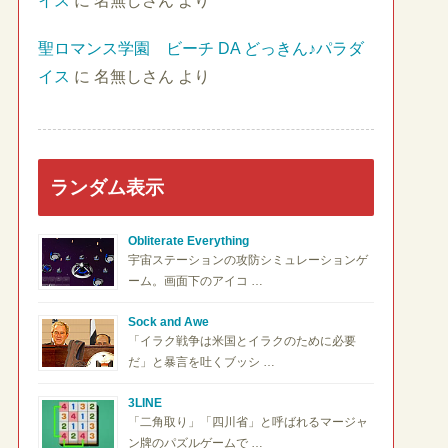
イス
に
名無しさん
より
聖ロマンス学園 ビーチ DA どっきん♪パラダ
イス
に
名無しさん
より
ランダム表示
Obliterate Everything
宇宙ステーションの攻防シミュレーションゲ
ーム。画面下のアイコ …
Sock and Awe
「イラク戦争は米国とイラクのために必要
だ」と暴言を吐くブッシ …
3LINE
「二角取り」「四川省」と呼ばれるマージャ
ン牌のパズルゲームで …