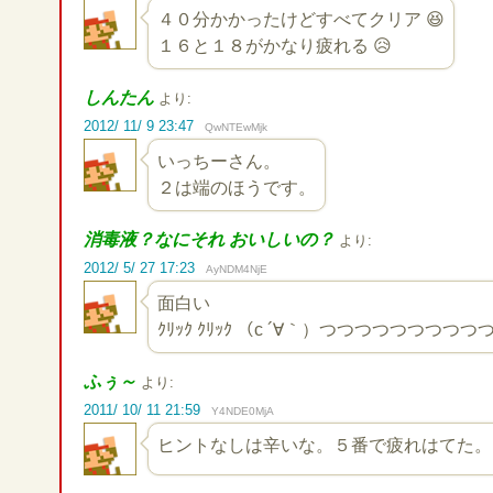
４０分かかったけどすべてクリア 😆
１６と１８がかなり疲れる 😥
しんたん
より:
2012/ 11/ 9 23:47
QwNTEwMjk
いっちーさん。
２は端のほうです。
消毒液？なにそれ おいしいの？
より:
2012/ 5/ 27 17:23
AyNDM4NjE
面白い
ｸﾘｯｸ ｸﾘｯｸ （c ´∀｀）つつつつつつつつ
ふぅ～
より:
2011/ 10/ 11 21:59
Y4NDE0MjA
ヒントなしは辛いな。５番で疲れはてた。もう寝