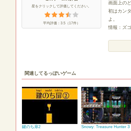
画面上の
星をクリックして評価してください。
初はカン
よ。
平均評価：
3.5
（
17
件）
情報：ズ
関連してるっぽいゲーム
鍵のち扉2
Snowy: Treasure Hunter 3