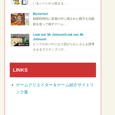
いるシーンから始まる …
Mysteriez!
制限時間内に部屋の中に隠された数字を虫眼
鏡を使って探すゲーム …
Look out; Mr Johnson!Look out; Mr
Johnson!
ピンクのオバケになり恐がりおじさんを誘導
させるアクティブパズ …
LINKS
ゲームクリエイター＆ゲーム紹介サイトリ
ンク集