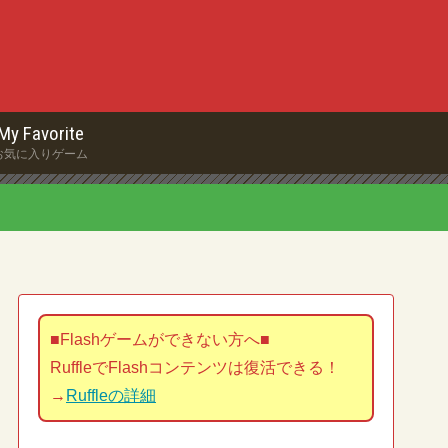
My Favorite
お気に入りゲーム
■Flashゲームができない方へ■
RuffleでFlashコンテンツは復活できる！
→
Ruffleの詳細