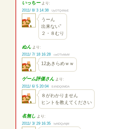
いっちー
より:
2011/ 8/ 3 14:38
UyOTQ4MzE
うーん
出来ない"
２・８むり
ぬん
より:
2011/ 7/ 18 16:28
cwOTIxMzM
12あきらめｗｗ
ゲーム評価さん
より:
2011/ 6/ 5 20:04
E4NDQ0MDA
８がわかりません
ヒントを教えてください
名無し
より:
2011/ 3/ 29 16:35
IwNDQzNjM