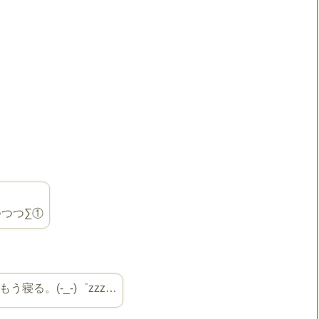
つつつつ∑①
る。(-_-)゜zzz…