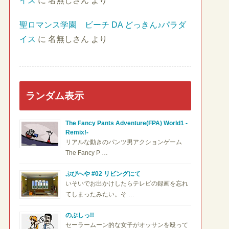
イス
に
名無しさん
より
聖ロマンス学園 ビーチ DA どっきん♪パラダ
イス
に
名無しさん
より
ランダム表示
The Fancy Pants Adventure(FPA) World1 -
Remix!-
リアルな動きのパンツ男アクションゲーム
The Fancy P …
ぷぴへや #02 リビングにて
いそいでお出かけしたらテレビの録画を忘れ
てしまったみたい。そ …
のぶしっ!!
セーラームーン的な女子がオッサンを殴って