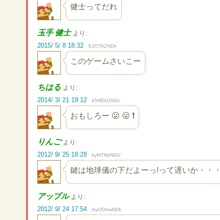
健士ってだれ
玉手 健士
より:
2015/ 5/ 8 18:32
EzOTA2NDk
このゲームさいこー
ちはる
より:
2014/ 3/ 21 19:12
k5MDU2NDc
おもしろー 😛 😛 ❗
りんご
より:
2012/ 9/ 25 18:28
kyMTMzNDU
鍵は地球儀の下だよーっ!って遅いか・・・ 
アップル
より:
2012/ 9/ 24 17:54
AyODAwNDk