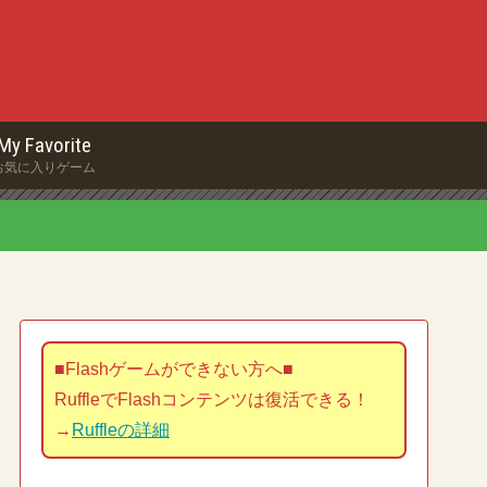
My Favorite
お気に入りゲーム
■Flashゲームができない方へ■
RuffleでFlashコンテンツは復活できる！
→
Ruffleの詳細