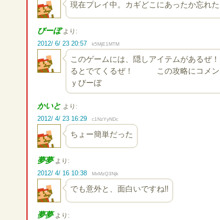
現在プレイ中。カギどこにあったか忘れた
びーぼ
より:
2012/ 6/ 23 20:57
k5MjE1MTM
このゲームには、隠しアイテムがあるぜ！
るとでてくるぜ！ この攻略にコメン
ｙびーぼ
かいと
より:
2012/ 4/ 23 16:29
c1NzYyNDc
ちょー簡単だった
夢夢
より:
2012/ 4/ 16 10:38
MxMzQ3Njk
でも意外と、面白いですね!!
夢夢
より: