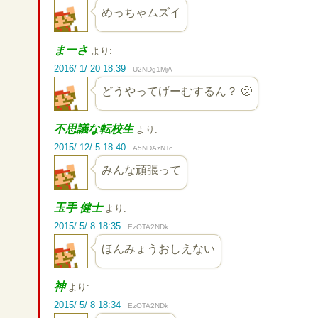
めっちゃムズイ
まーさ
より:
2016/ 1/ 20 18:39
U2NDg1MjA
どうやってげーむするん？ 🙁
不思議な転校生
より:
2015/ 12/ 5 18:40
A5NDAzNTc
みんな頑張って
玉手 健士
より:
2015/ 5/ 8 18:35
EzOTA2NDk
ほんみょうおしえない
神
より:
2015/ 5/ 8 18:34
EzOTA2NDk