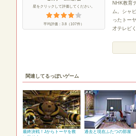
NHK教育
星をクリックして評価してください。
ム。シャ
ったトー
平均評価：
3.8
（
107
件）
才テレビ
関連してるっぽいゲーム
最終決戦！Jからトーヤを救
過去と現在ふたつの部屋