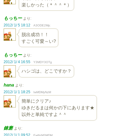
楽しかった（＊＾＾＊）
もっちー
より:
2012/ 1/ 5 18:12
A3ODE2Mjc
脱出成功！！
すごく可愛～い?
もっちー
より:
2012/ 1/ 4 16:55
Y3MDY3OTg
ハシゴは、どこですか？
hana
より:
2012/ 1/ 1 18:25
IwMDMyNzM
簡単にクリア♪
ゆきだるまは何かの下にあります★
以外と単純ですよ＾＾
錬磨
より:
2012/ 1/ 1 09:52
EwNzM3MDM