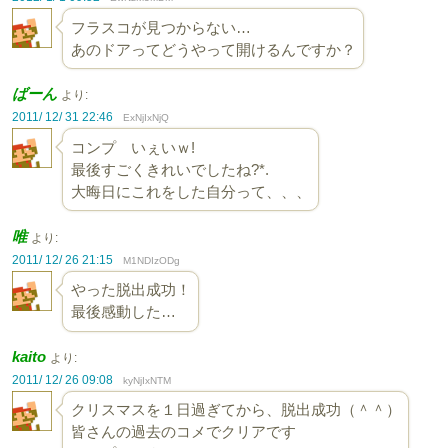
フラスコが見つからない…
あのドアってどうやって開けるんですか？
ばーん
より:
2011/ 12/ 31 22:46
ExNjIxNjQ
コンプ いぇいｗ!
最後すごくきれいでしたね?*.
大晦日にこれをした自分って、、、
唯
より:
2011/ 12/ 26 21:15
M1NDIzODg
やった脱出成功！
最後感動した…
kaito
より:
2011/ 12/ 26 09:08
kyNjIxNTM
クリスマスを１日過ぎてから、脱出成功（＾＾）
皆さんの過去のコメでクリアです