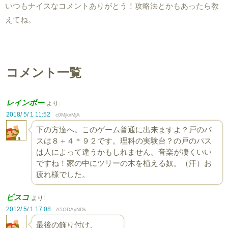
いつもナイスなコメントありがとう！攻略法とかもあったら教
えてね。
コメント一覧
レインボー
より:
2018/ 5/ 1 11:52
c0MjkxMjA
下の方達へ。このゲーム普通に出来ますよ？戸のパ
スは８＋４＊９２です。理科の実験台？の戸のパス
は人によって違うかもしれません。音楽が凄くいい
ですね！家の中にツリーの木を植える奴。（汗）お
疲れ様でした。
ビスコ
より:
2012/ 5/ 1 17:08
A5ODAyNDk
最後の飾り付け、