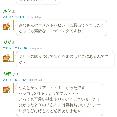
ルン
より:
2011/ 4/ 4 01:47
c5MTIxMjY
みなさんのコメントをヒントに脱出できました！
とっても素敵なエンディングですね。
りり
より:
2011/ 3/ 23 21:09
cxMjA0Njc
ツリーの飾りつけで雪だるまのはどこにあるんです
か？
†続†
より:
2011/ 3/ 5 20:42
I0ODM3MjI
なんとかクリア・・・面白かったです！
ハシゴは2回使うようですね・・・
とっても可愛い演出ありがとうございました！
分かったときの「あ！」は気持ちいいですよー
計算などはほとんど必要ありません