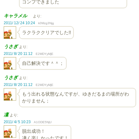
コンプできました
キャラメル
より:
2011/ 12/ 24 10:24
k0Mzg3Njg
ラクラククリアでした!!
うさぎ
より:
2011/ 8/ 20 11:12
E2MDYyMjE
自己解決です＾＾；
うさぎ
より:
2011/ 8/ 20 11:12
E2MDYyMjE
もう出れる状態なんですが、ゆきだるまの場所がわ
かりません；
凜
より:
2011/ 4/ 5 10:23
A1ODE5NjU
脱出成功！
凄く楽しかったです！