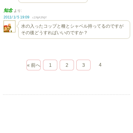
知念
より:
2011/ 1/ 5 19:09
c1NjA3NjY
水の入ったコップと種とシャベル持ってるのですが
その後どうすればいいのですか？
4
« 前へ
1
2
3