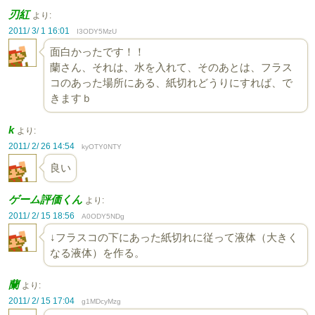
刃紅
より:
2011/ 3/ 1 16:01
I3ODY5MzU
面白かったです！！
蘭さん、それは、水を入れて、そのあとは、フラス
コのあった場所にある、紙切れどうりにすれば、で
きますｂ
k
より:
2011/ 2/ 26 14:54
kyOTY0NTY
良い
ゲーム評価くん
より:
2011/ 2/ 15 18:56
A0ODY5NDg
↓フラスコの下にあった紙切れに従って液体（大きく
なる液体）を作る。
蘭
より:
2011/ 2/ 15 17:04
g1MDcyMzg