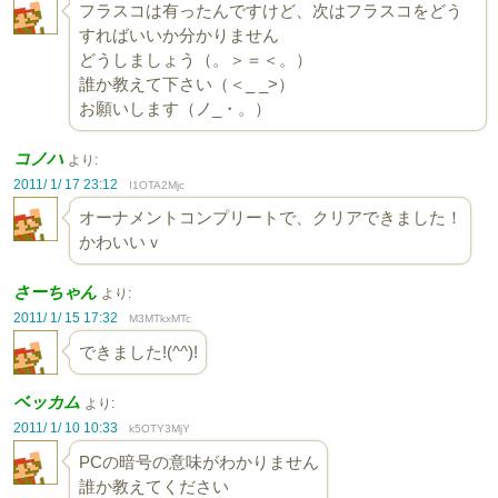
フラスコは有ったんですけど、次はフラスコをどう
すればいいか分かりません
どうしましょう（。＞＝＜。）
誰か教えて下さい（＜_ _>）
お願いします（ノ_・。）
コノハ
より:
2011/ 1/ 17 23:12
I1OTA2Mjc
オーナメントコンプリートで、クリアできました！
かわいいｖ
さーちゃん
より:
2011/ 1/ 15 17:32
M3MTkxMTc
できました!(^^)!
ベッカム
より:
2011/ 1/ 10 10:33
k5OTY3MjY
PCの暗号の意味がわかりません
誰か教えてください