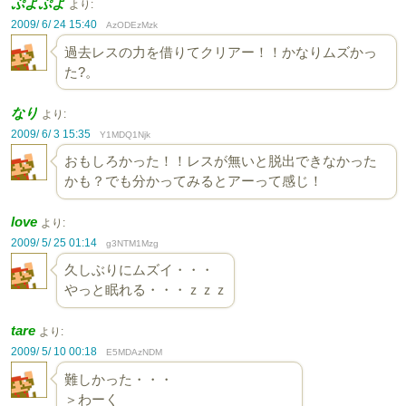
ぷよぷよ
より:
2009/ 6/ 24 15:40
AzODEzMzk
過去レスの力を借りてクリアー！！かなりムズかっ
た?。
なり
より:
2009/ 6/ 3 15:35
Y1MDQ1Njk
おもしろかった！！レスが無いと脱出できなかった
かも？でも分かってみるとアーって感じ！
love
より:
2009/ 5/ 25 01:14
g3NTM1Mzg
久しぶりにムズイ・・・
やっと眠れる・・・ｚｚｚ
tare
より:
2009/ 5/ 10 00:18
E5MDAzNDM
難しかった・・・
＞わーく