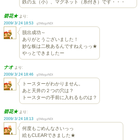
鉄の玉（小）、マグネット（糸付き）です・・・
碧花★
より:
2009/ 3/ 24 18:53
g5MzgzNDI
脱出成功～
ありがとうございました！
妙な板は二枚あるんですねえっっ★
やっとできましたー
ナオ
より:
2009/ 3/ 24 18:46
g5MzgzNDI
トースターがわかりません。
あと天井の２つの穴は？
トースターの手前に入れるものは？
碧花★
より:
2009/ 3/ 24 18:13
g5MzgzNDI
何度もごめんなさいっっ
絵もCLEARできました★