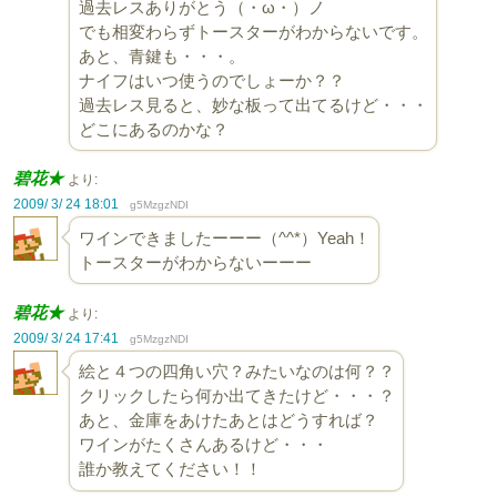
過去レスありがとう（・ω・）ノ
でも相変わらずトースターがわからないです。
あと、青鍵も・・・。
ナイフはいつ使うのでしょーか？？
過去レス見ると、妙な板って出てるけど・・・
どこにあるのかな？
碧花★
より:
2009/ 3/ 24 18:01
g5MzgzNDI
ワインできましたーーー（^^*）Yeah！
トースターがわからないーーー
碧花★
より:
2009/ 3/ 24 17:41
g5MzgzNDI
絵と４つの四角い穴？みたいなのは何？？
クリックしたら何か出てきたけど・・・？
あと、金庫をあけたあとはどうすれば？
ワインがたくさんあるけど・・・
誰か教えてください！！