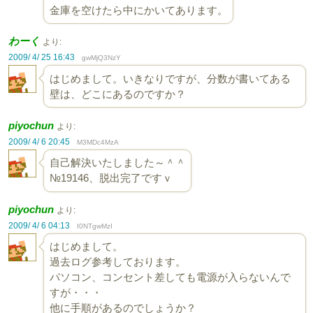
金庫を空けたら中にかいてあります。
わーく
より:
2009/ 4/ 25 16:43
gwMjQ3NzY
はじめまして。いきなりですが、分数が書いてある
壁は、どこにあるのですか？
piyochun
より:
2009/ 4/ 6 20:45
M3MDc4MzA
自己解決いたしました～＾＾
№19146、脱出完了ですｖ
piyochun
より:
2009/ 4/ 6 04:13
I0NTgwMzI
はじめまして。
過去ログ参考しております。
パソコン、コンセント差しても電源が入らないんで
すが・・・
他に手順があるのでしょうか？