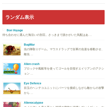
ランダム表示
Bon Voyage
待ち合わせに選んだ海沿いの別荘。さっきまで誰かがいた気配はあ …
BugWar
虫の陣取りゲーム。マウスドラッグで自軍の虫達を移動させ、
敵虫 …
Alien crash
ブロックや風船等を使ってゴールを目指すエイリアンのアクシ
ョン …
Eye Defence
目玉のヘンテコユニットにパーツを接続しながら敵からの攻撃
から …
Alienocalypse