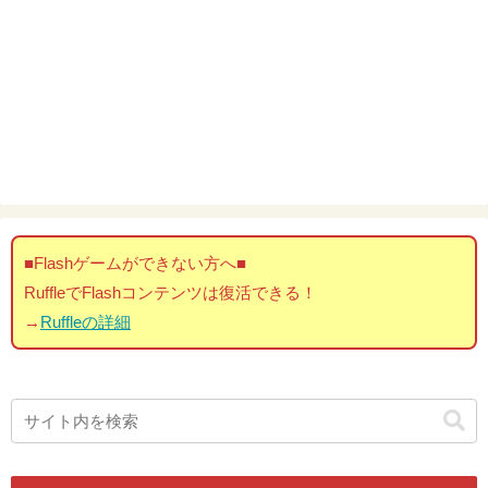
■Flashゲームができない方へ■
RuffleでFlashコンテンツは復活できる！
→
Ruffleの詳細