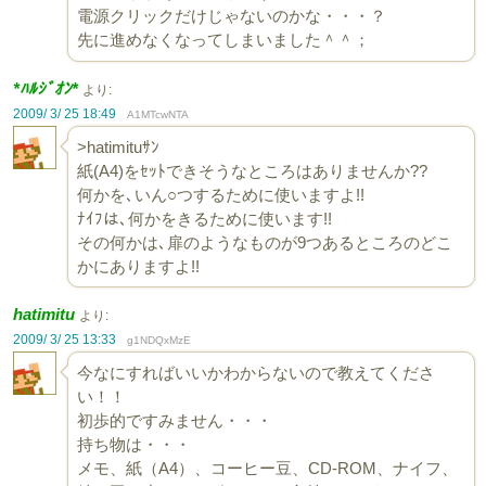
電源クリックだけじゃないのかな・・・？
先に進めなくなってしまいました＾＾；
*ﾊﾙｼﾞｵﾝ*
より:
2009/ 3/ 25 18:49
A1MTcwNTA
>hatimituｻﾝ
紙(A4)をｾｯﾄできそうなところはありませんか??
何かを､いん○つするために使いますよ!!
ﾅｲﾌは､何かをきるために使います!!
その何かは､扉のようなものが9つあるところのどこ
かにありますよ!!
hatimitu
より:
2009/ 3/ 25 13:33
g1NDQxMzE
今なにすればいいかわからないので教えてくださ
い！！
初歩的ですみません・・・
持ち物は・・・
メモ、紙（A4）、コーヒー豆、CD-ROM、ナイフ、