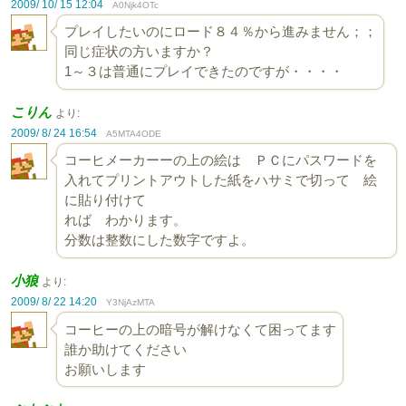
2009/ 10/ 15 12:04
A0Njk4OTc
プレイしたいのにロード８４％から進みません；；
同じ症状の方いますか？
1～３は普通にプレイできたのですが・・・・
こりん
より:
2009/ 8/ 24 16:54
A5MTA4ODE
コーヒメーカーーの上の絵は ＰＣにパスワードを
入れてプリントアウトした紙をハサミで切って 絵
に貼り付けて
れば わかります。
分数は整数にした数字ですよ。
小狼
より:
2009/ 8/ 22 14:20
Y3NjAzMTA
コーヒーの上の暗号が解けなくて困ってます
誰か助けてください
お願いします