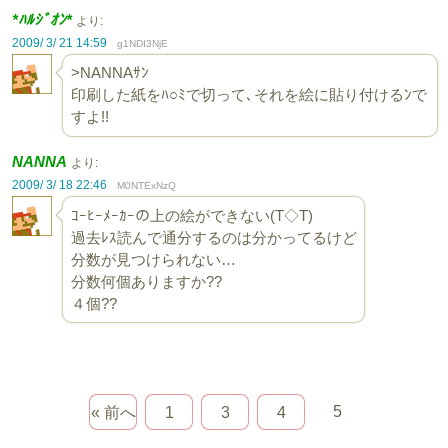
*ﾊﾙｼﾞｵﾝ*
より:
2009/ 3/ 21 14:59
g1NDI3NjE
>NANNAｻﾝ
印刷した紙をﾊ○ﾐで切って､それを絵に貼り付けるﾝで
すよ!!
NANNA
より:
2009/ 3/ 18 22:46
M0NTExNzQ
ｺｰﾋｰﾒｰｶｰの上の絵ができない(T◇T)
過去ﾚｽ読んで通分するのは分かってるけど
分数が見つけられない…
分数何個ありますか??
４個??
5
« 前へ
1
3
4