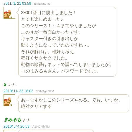
2011/ 1/ 21 03:59
IzMDkzOTU
29001番目に脱出しました！
とても楽しめました♪
このシリーズ１～４までやりましたが
この４が一番面白かったです。
キャスター付きの引き出しが
動くようになっていたのですね～。
それが解れば、程好く考え
程好くサクサクでした。
動物の順番はネットで調べてしまいましたが。
↓↓のまみるもさん、パスワードですよ。
u
より:
2010/ 11/ 23 18:03
Y5MTg4NTM
あ～むずかしこのシリーズやめる。でも、いつか、
絶対クリアする
まみるも
より:
2010/ 5/ 4 20:53
A1NDI4MTM