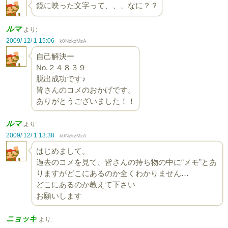
鏡に映った文字って、、、なに？？
ルマ
より:
2009/ 12/ 1 15:06
k0NzkzMzA
自己解決ー
No.２４８３９
脱出成功です♪
皆さんのコメのおかげです。
ありがとうございました！！
ルマ
より:
2009/ 12/ 1 13:38
k0NzkzMzA
はじめまして。
過去のコメを見て、皆さんの持ち物の中に“メモ”とあ
りますがどこにあるのか全くわかりません…
どこにあるのか教えて下さい
お願いします
ニョッキ
より: