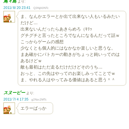
鳥々島
より:
2011/ 8/ 20 23:41
Q3NjA0NTc
ま、なんかエラーとか出て出来ない人もいるみたい
だけど…
出来ないんだったらあきらめろ（ｷﾘｯ
グチグチと言ったところでなんになるんだって話ｗ
こっからゲームの感想
少なくとも個人的にはなかなか楽しいと思うな。
まあ確かにパトカーの動きがちょっと鈍いってのは
あるけどｗ
敵も最初はただ走るだけだけどそのうち…
おっと、この先はやってのお楽しみってことでｗ
ま、やれる人はやってみる価値はあると思う＾＾
スヌーピー
より:
2011/ 7/ 4 17:35
g2Nzc2MTc
エラーばっか