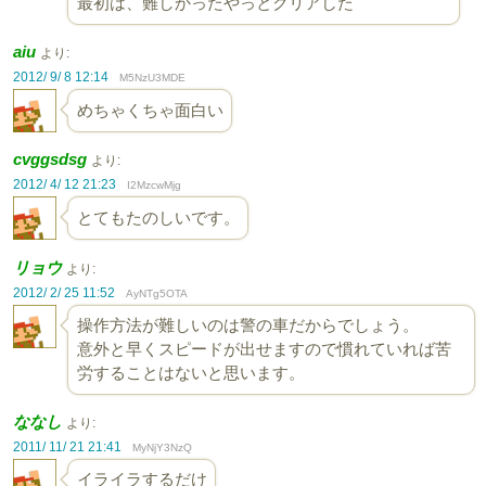
最初は、難しかったやっとクリアした
aiu
より:
2012/ 9/ 8 12:14
M5NzU3MDE
めちゃくちゃ面白い
cvggsdsg
より:
2012/ 4/ 12 21:23
I2MzcwMjg
とてもたのしいです。
リョウ
より:
2012/ 2/ 25 11:52
AyNTg5OTA
操作方法が難しいのは警の車だからでしょう。
意外と早くスピードが出せますので慣れていれば苦
労することはないと思います。
ななし
より:
2011/ 11/ 21 21:41
MyNjY3NzQ
イライラするだけ