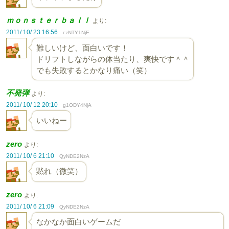
ｍｏｎｓｔｅｒｂａｌｌ
より:
2011/ 10/ 23 16:56
czNTY1NjE
難しいけど、面白いです！
ドリフトしながらの体当たり、爽快です＾＾
でも失敗するとかなり痛い（笑）
不発弾
より:
2011/ 10/ 12 20:10
g1ODY4NjA
いいねー
zero
より:
2011/ 10/ 6 21:10
QyNDE2NzA
黙れ（微笑）
zero
より:
2011/ 10/ 6 21:09
QyNDE2NzA
なかなか面白いゲームだ