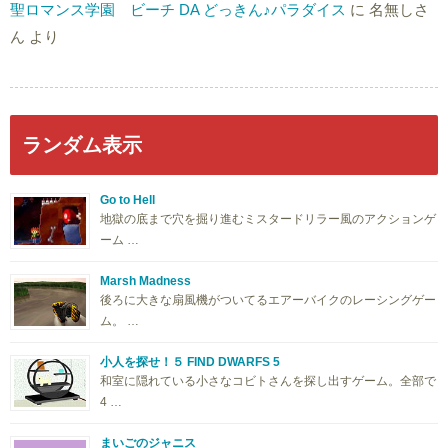
聖ロマンス学園 ビーチ DA どっきん♪パラダイス
に
名無しさ
ん
より
ランダム表示
Go to Hell
地獄の底まで穴を掘り進むミスタードリラー風のアクションゲ
ーム …
Marsh Madness
後ろに大きな扇風機がついてるエアーバイクのレーシングゲー
ム。 …
小人を探せ！５ FIND DWARFS 5
和室に隠れている小さなコビトさんを探し出すゲーム。全部で
4 …
まいごのジャニス