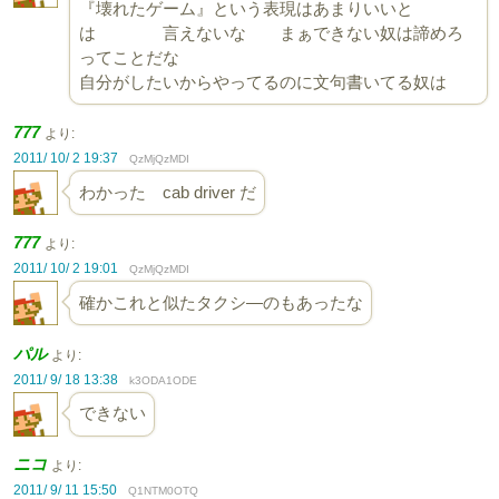
『壊れたゲーム』という表現はあまりいいと
は 言えないな まぁできない奴は諦めろ
ってことだな
自分がしたいからやってるのに文句書いてる奴は
777
より:
2011/ 10/ 2 19:37
QzMjQzMDI
わかった cab driver だ
777
より:
2011/ 10/ 2 19:01
QzMjQzMDI
確かこれと似たタクシ―のもあったな
パル
より:
2011/ 9/ 18 13:38
k3ODA1ODE
できない
ニコ
より:
2011/ 9/ 11 15:50
Q1NTM0OTQ