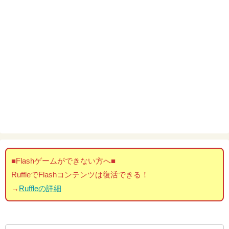
■Flashゲームができない方へ■
RuffleでFlashコンテンツは復活できる！
→
Ruffleの詳細