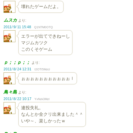
壊れたゲームだよ。
ムスカ
より:
2011/ 9/ 11 15:48
Q1NTM0OTQ
エラーが出てできねーし
マジムカツク
このくそゲーム
ｐ；；ｐ；；
より:
2011/ 8/ 24 12:31
I2OTI5MzU
ぉぉぉぉぉぉぉぉぉぉぉｌ
鳥々島
より:
2011/ 8/ 22 10:17
YxNzk3MzI
連投失礼。
なんとか全クリ出来ました＾＾
いや～、楽しかったｗ