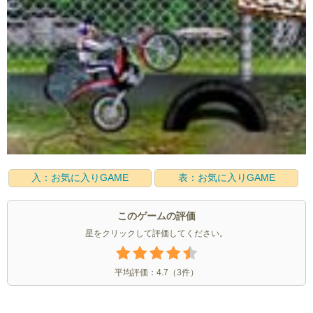
入：お気に入りGAME
表：お気に入りGAME
このゲームの評価
星をクリックして評価してください。
平均評価：
4.7
（
3
件）