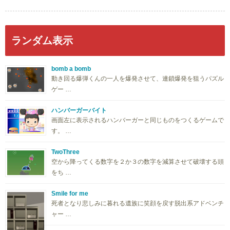
ランダム表示
bomb a bomb
動き回る爆弾くんの一人を爆発させて、連鎖爆発を狙うパズル
ゲー …
ハンバーガーバイト
画面左に表示されるハンバーガーと同じものをつくるゲームで
す。 …
TwoThree
空から降ってくる数字を２か３の数字を減算させて破壊する頭
をち …
Smile for me
死者となり悲しみに暮れる遺族に笑顔を戻す脱出系アドベンチ
ャー …