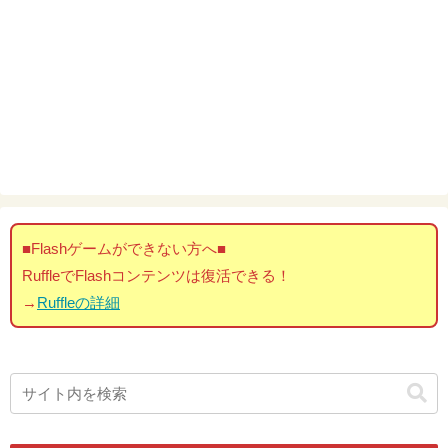
■Flashゲームができない方へ■
RuffleでFlashコンテンツは復活できる！
→
Ruffleの詳細