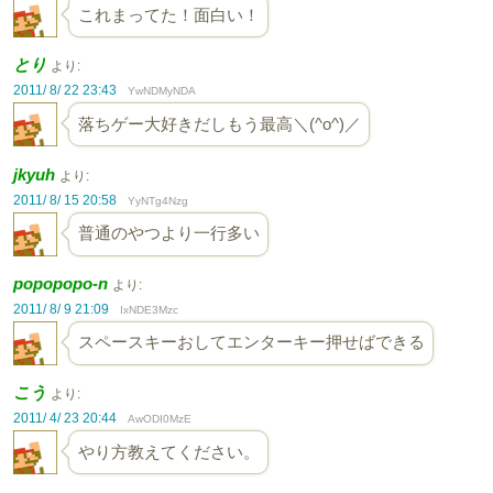
これまってた！面白い！
とり
より:
2011/ 8/ 22 23:43
YwNDMyNDA
落ちゲー大好きだしもう最高＼(^o^)／
jkyuh
より:
2011/ 8/ 15 20:58
YyNTg4Nzg
普通のやつより一行多い
popopopo-n
より:
2011/ 8/ 9 21:09
IxNDE3Mzc
スペースキーおしてエンターキー押せばできる
こう
より:
2011/ 4/ 23 20:44
AwODI0MzE
やり方教えてください。