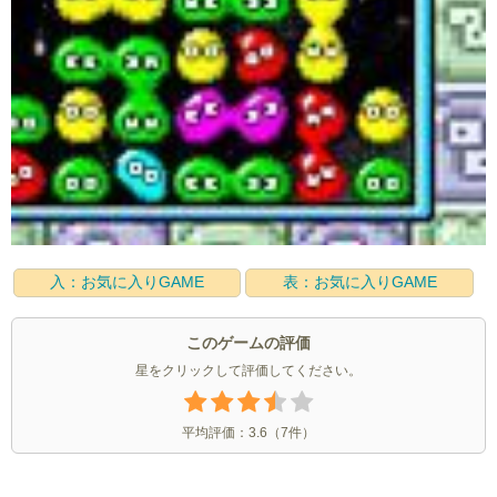
入：お気に入りGAME
表：お気に入りGAME
このゲームの評価
星をクリックして評価してください。
平均評価：
3.6
（
7
件）