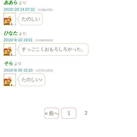
ああら
より:
2010/ 10/ 24 07:32
AxNjkyNDc
たのしい
ひなた
より:
2010/ 9/ 10 19:01
ExNjMxMzM
すっごこくおもろしろかった。
そら
より:
2010/ 8/ 30 15:10
I1NTE1MDA
たのしい♪
2
« 前へ
1