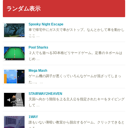
ランダム表示
Spooky Night Escape
車で帰宅中にガス欠で車がストップ。なんとかして車を動かし
ここ …
Pool Sharks
２人でも遊べる3D本格ビリヤードゲーム。定番の９ボールは
じめ …
Mega Mash
ゲーム機の調子が悪くっていろんなゲームが混ざってしまっ
た…。 …
STAIRWAY2HEAVEN
天国へ向かう階段を上る主人公を指定されたキーをタイピング
して …
1WAY
誰もいない薄暗い教室から脱出するゲーム。クリックできると