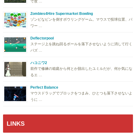
で攻 …
Zombies4Hire Supermarket Bowling
ゾンビなピンを倒すボウリングゲーム。マウスで投球位置、パ
ワー …
Deflectorpool
ステージ上を跳ね回るボールを落下させないように消して行く
パズ …
ハコニワ2
前作で修練の箱庭から何とか脱出したユミルだが、何か気にな
るエ …
Perfect Balance
マウスドラッグでブロックをつまみ、ひとつも落下させないよ
うに …
LINKS