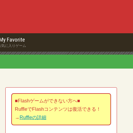
My Favorite
お気に入りゲーム
■Flashゲームができない方へ■
RuffleでFlashコンテンツは復活できる！
→
Ruffleの詳細