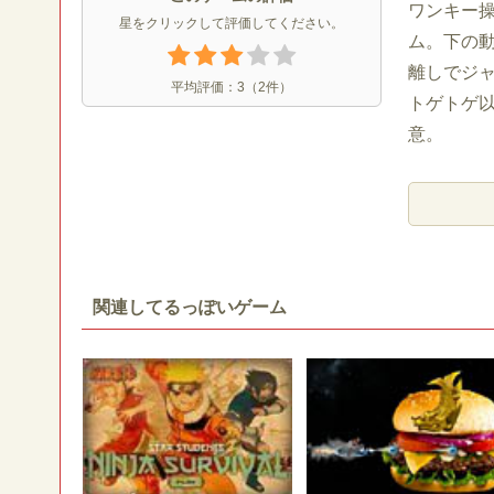
ワンキー
星をクリックして評価してください。
ム。下の
離しでジ
平均評価：
3
（
2
件）
トゲトゲ
意。
関連してるっぽいゲーム