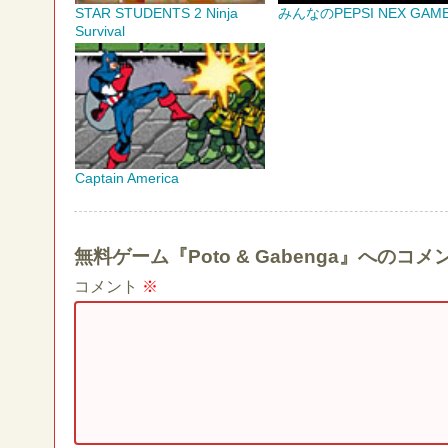
STAR STUDENTS 2 Ninja
みんなのPEPSI NEX GAM
Survival
Captain America
無料ゲーム『Poto & Gabenga』への
コメント
※