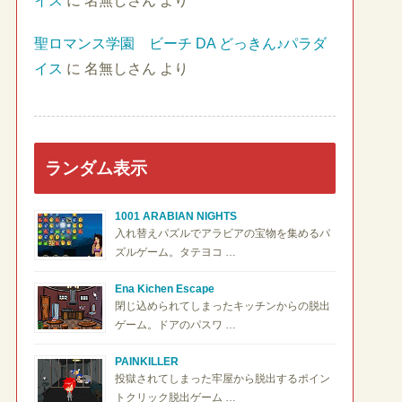
イス
に
名無しさん
より
聖ロマンス学園 ビーチ DA どっきん♪パラダ
イス
に
名無しさん
より
ランダム表示
1001 ARABIAN NIGHTS
入れ替えパズルでアラビアの宝物を集めるパ
ズルゲーム。タテヨコ …
Ena Kichen Escape
閉じ込められてしまったキッチンからの脱出
ゲーム。ドアのパスワ …
PAINKILLER
投獄されてしまった牢屋から脱出するポイン
トクリック脱出ゲーム …