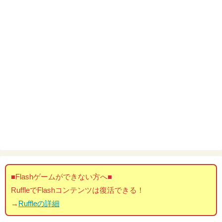
■Flashゲームができない方へ■
RuffleでFlashコンテンツは復活できる！
→
Ruffleの詳細