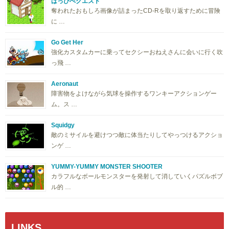
はっぴぺクエスト
奪われたおもしろ画像が詰まったCD-Rを取り返すために冒険
に …
Go Get Her
強化カスタムカーに乗ってセクシーおねえさんに会いに行く吹
っ飛 …
Aeronaut
障害物をよけながら気球を操作するワンキーアクションゲー
ム。ス …
Squidgy
敵のミサイルを避けつつ敵に体当たりしてやっつけるアクショ
ンゲ …
YUMMY-YUMMY MONSTER SHOOTER
カラフルなボールモンスターを発射して消していくパズルボブ
ル的 …
LINKS