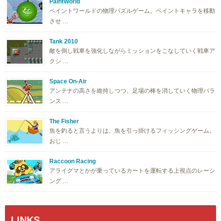
PaintWorld
ペイントワールドの物理パズルゲーム。ペイントキャラを移動
させ …
Tank 2010
敵を倒し戦車を強化しながらミッションをこなしていく戦車ア
クシ …
Space On-Air
アンテナの高さを維持しつつ、足場の棒を消していく物理バラ
ンス …
The Fisher
魚を釣ると言うよりは、魚を引っ掛けるフィッシングゲーム。
おじ …
Raccoon Racing
アライグマとかが乗っているカートを運転する上視点のレーシ
ング …
LINKS