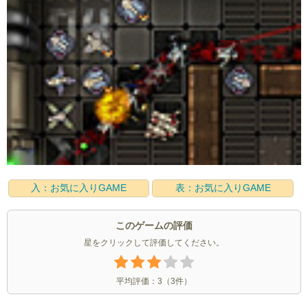
入：お気に入りGAME
表：お気に入りGAME
このゲームの評価
星をクリックして評価してください。
平均評価：
3
（
3
件）