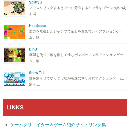
Splitty 2
マウスクリックすると２つに分裂するキャラをゴールの炎のあ
る場 …
Headcase
重力を無視したジャンプで宝石を集めていくアクションゲー
ム。緑 …
BinB
爆弾を使って敵を倒して進むボンバーマン風アクションゲー
ム。敵 …
Snow Tale
敵を凍らせてやっつけながら進むマリオ的アクションゲーム。
凍ら …
LINKS
ゲームクリエイター＆ゲーム紹介サイトリンク集