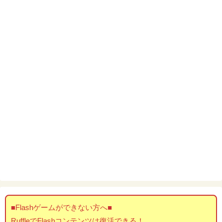
■Flashゲームができない方へ■
RuffleでFlashコンテンツは復活できる！