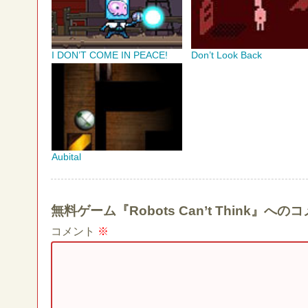
I DON’T COME IN PEACE!
Don’t Look Back
Aubital
無料ゲーム『Robots Can’t Think』
コメント
※