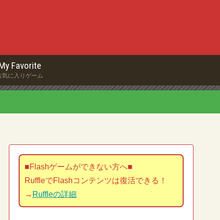
My Favorite
お気に入りゲーム
■Flashゲームができない方へ■
RuffleでFlashコンテンツは復活できる！
→
Ruffleの詳細