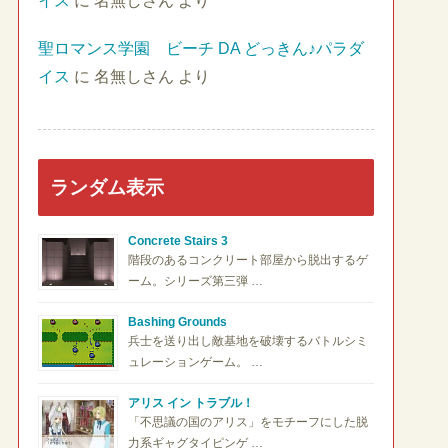
イス
に
名無しさん
より
聖ロマンス学園 ビーチ DA どっきん♪パラダ
イス
に
名無しさん
より
ランダム表示
Concrete Stairs 3
階段のあるコンクリート部屋から脱出するゲ
ーム。シリーズ第三弾 …
Bashing Grounds
兵士を送り出し敵基地を破壊するバトルシミ
ュレーションゲーム。 …
アリス イン トラブル！
「不思議の国のアリス」をモチーフにした脱
力系ギャグタイピンゲ …