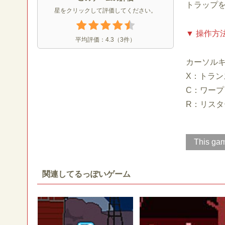
トラップ
星をクリックして評価してください。
▼ 操作方
平均評価：
4.3
（
3
件）
カーソル
X：トラン
C：ワープ
R：リスタ
This gam
関連してるっぽいゲーム