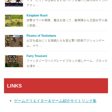
アクシ …
Kingdom Rush
攻撃タワーや軍隊、魔法を使って、敵軍隊から王国を守り抜
く防衛 …
Pirates of Teelonians
お宝を盗みにくる海賊たちを迎え撃つ防衛アクションゲー
ム。マウ …
Fairy Treasure
ファンタジーでハイグレードブロック崩しゲーム。ブロック
を壊す …
LINKS
ゲームクリエイター＆ゲーム紹介サイトリンク集