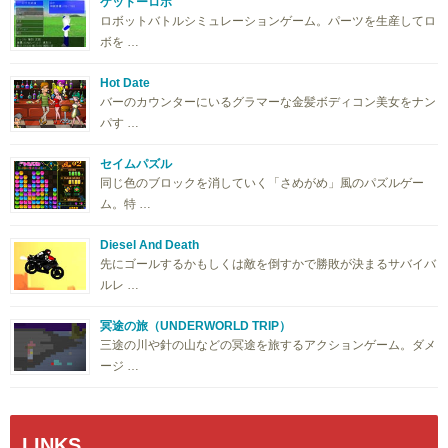
ケットーロボ
ロボットバトルシミュレーションゲーム。パーツを生産してロ
ボを …
Hot Date
バーのカウンターにいるグラマーな金髪ボディコン美女をナン
パす …
セイムパズル
同じ色のブロックを消していく「さめがめ」風のパズルゲー
ム。特 …
Diesel And Death
先にゴールするかもしくは敵を倒すかで勝敗が決まるサバイバ
ルレ …
冥途の旅（UNDERWORLD TRIP）
三途の川や針の山などの冥途を旅するアクションゲーム。ダメ
ージ …
LINKS