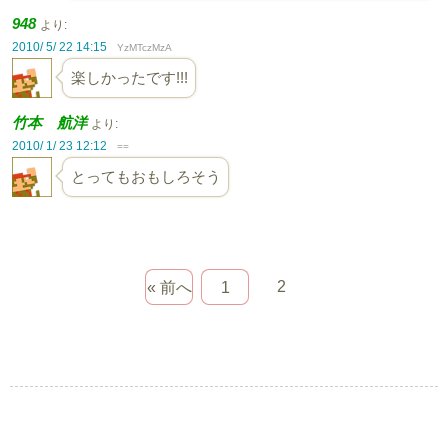
948
より:
2010/ 5/ 22 14:15
YzMTczMzA
楽しかったです!!!
竹本 航洋
より:
2010/ 1/ 23 12:12
==
とってもおもしろそう
2
« 前へ
1