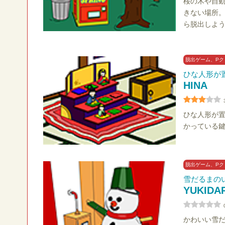
桜の木や自
きない場所
ら脱出しよ
脱出ゲーム、Pク
ひな人形が
HINA
ひな人形が
かっている
脱出ゲーム、Pク
雪だるまの
YUKIDA
かわいい雪