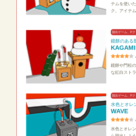
テムを使い
ク。アイテム
脱出ゲーム、Pク
鏡餅のある
KAGAMI
鏡餅や門松
な紅白スト
脱出ゲーム、Pク
水色とオレ
WAVE
水色とオレ
ら脱出しよ