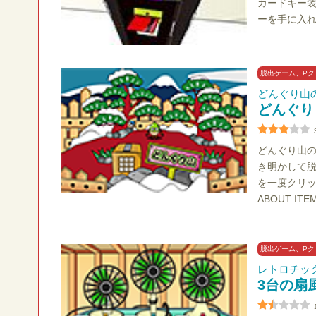
カードキー
ーを手に入
脱出ゲーム、Pク
どんぐり山
どんぐり
どんぐり山
き明かして
を一度クリ
ABOUT 
脱出ゲーム、Pク
レトロチッ
3台の扇