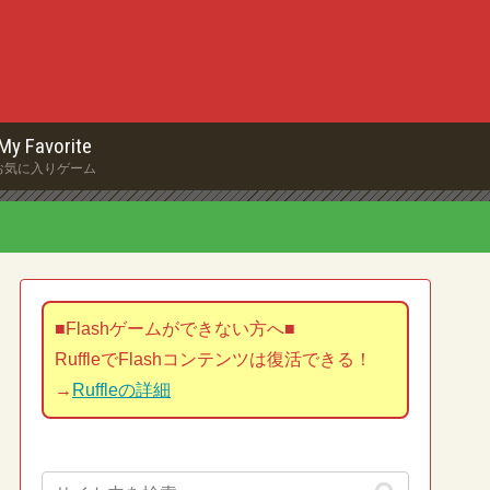
My Favorite
お気に入りゲーム
■Flashゲームができない方へ■
RuffleでFlashコンテンツは復活できる！
→
Ruffleの詳細