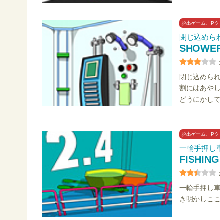
脱出ゲーム、Pク
閉じ込めら
SHOWE
閉じ込めら
割にはあや
どうにかし
脱出ゲーム、Pク
一輪手押し
FISHIN
一輪手押し
き明かしこ