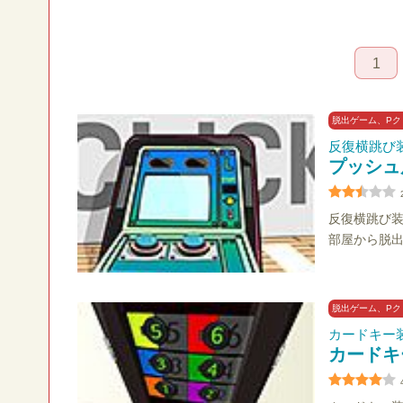
1
脱出ゲーム、Pク
反復横跳び
プッシュ
反復横跳び
部屋から脱
脱出ゲーム、Pク
カードキー
カードキ