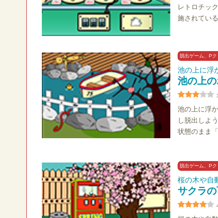
レトロチッ
施されてい
脱出ゲーム、Pク
池の上に浮
池の上の
池の上に浮
し脱出しよ
状態のまま「
脱出ゲーム、Pク
桜の木や自
サクラの