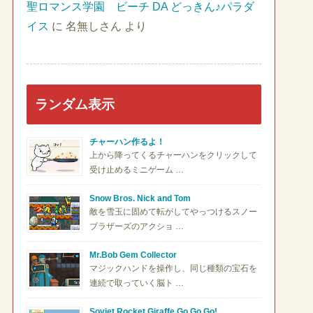
聖ロマンス学園 ビーチ DA どっきん♪パラダ
イス
に
名無しさん
より
ランダム表示
チャーハン作るよ！
上から降ってくるチャーハンをクリックして
受け止めるミニゲーム …
Snow Bros. Nick and Tom
敵を雪玉に固めて転がしてやっつけるスノー
ブラザーズのアクショ …
Mr.Bob Gem Collector
マジックハンドを操作し、同じ種類の宝石を
連続で取っていく脳ト …
Soviet Rocket Giraffe Go Go Go!