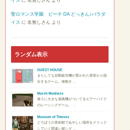
イス
に
名無しさん
より
聖ロマンス学園 ビーチ DA どっきん♪パラダ
イス
に
名無しさん
より
ランダム表示
GUEST HOUSE
またしても自動販売機が置かれた密室から脱
出するゲーム。移動す …
Marsh Madness
後ろに大きな扇風機がついてるエアーバイク
のレーシングゲーム。 …
Museum of Thieves
どろぼうの美術館であやしい場所をクリック
していく間違い探しゲ …