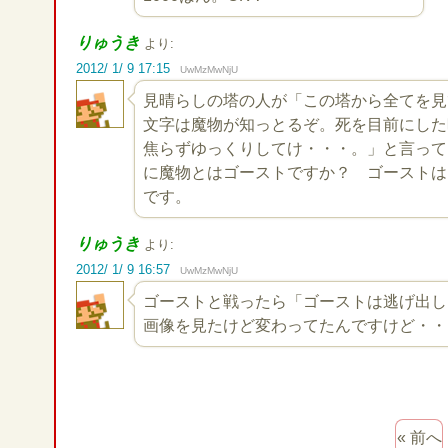
りゅうき
より:
2012/ 1/ 9 17:15
UwMzMwNjU
見晴らしの塔の人が「この塔から全てを見
文字は魔物が知っとるぞ。死を目前にした
焦らずゆっくりしてけ・・・。」と言って
に魔物とはゴーストですか？ ゴーストはマ
です。
りゅうき
より:
2012/ 1/ 9 16:57
UwMzMwNjU
ゴーストと戦ったら「ゴーストは逃げ出し
画像を見たけど変わってたんですけど・・
« 前へ