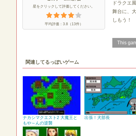
ドラクエ風
星をクリックして評価してください。
舞台に、
しもう！
平均評価：
3.8
（
13
件）
This gam
関連してるっぽいゲーム
ナカシマクエスト2 大魔王と
出張！犬部長
もや～んの逆襲