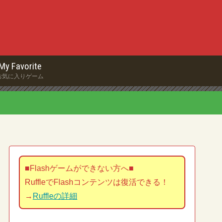
My Favorite
お気に入りゲーム
■Flashゲームができない方へ■
RuffleでFlashコンテンツは復活できる！
→
Ruffleの詳細