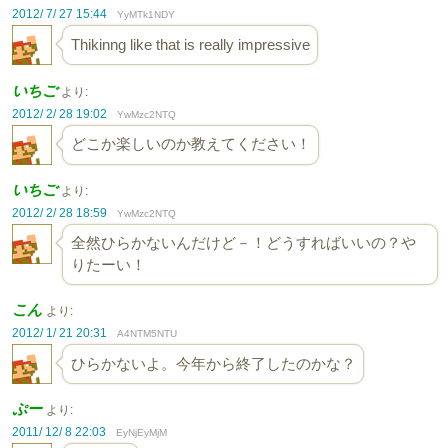
2012/ 7/ 27 15:44
YyMTk1NDY
Thikinng like that is really impressive
いちご
より:
2012/ 2/ 28 19:02
YwMzc2NTQ
どこか楽しいのか教えてください！
いちご
より:
2012/ 2/ 28 18:59
YwMzc2NTQ
全然ひらかないんだけど－！どうすればいいの？や
りたーい！
こん
より:
2012/ 1/ 21 20:31
A4NTM5NTU
ひらかないよ。今年から終了したのかな？
ぷー
より:
2011/ 12/ 8 22:03
EyNjEyMjM