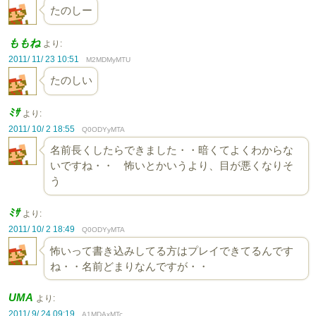
たのしー
ももね
より:
2011/ 11/ 23 10:51
M2MDMyMTU
たのしい
ﾐｻ
より:
2011/ 10/ 2 18:55
Q0ODYyMTA
名前長くしたらできました・・暗くてよくわからな
いですね・・ 怖いとかいうより、目が悪くなりそ
う
ﾐｻ
より:
2011/ 10/ 2 18:49
Q0ODYyMTA
怖いって書き込みしてる方はプレイできてるんです
ね・・名前どまりなんですが・・
UMA
より:
2011/ 9/ 24 09:19
A1MDAxMTc