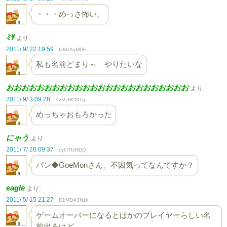
・・・めっさ怖い。
ﾐｻ
より:
2011/ 9/ 22 19:59
IxMzAyMDE
私も名前どまり～ やりたいな
おおおおおおおおおおおおおおおおおおおおおおおお
より:
2011/ 9/ 3 09:28
YzMzM2MTg
めっちゃおもろかった
にゃう
より:
2011/ 7/ 20 09:37
cyOTIzNDQ
パン◆GoeMonさん、不因気ってなんですか？
eagle
より:
2011/ 5/ 15 21:27
E1MDA3Nzk
ゲームオーバーになるとほかのプレイヤーらしい名
前出るけど