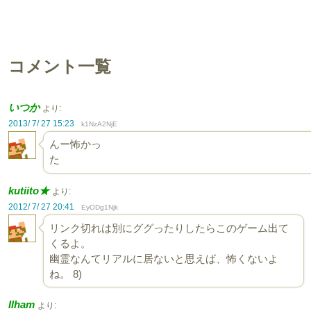
コメント一覧
いつか
より:
2013/ 7/ 27 15:23
k1NzA2NjE
んー怖かっ
kutiito★
より:
2012/ 7/ 27 20:41
EyODg1Njk
リンク切れは別にググったりしたらこのゲーム出て
くるよ。
幽霊なんてリアルに居ないと思えば、怖くないよ
ね。 8)
Ilham
より: