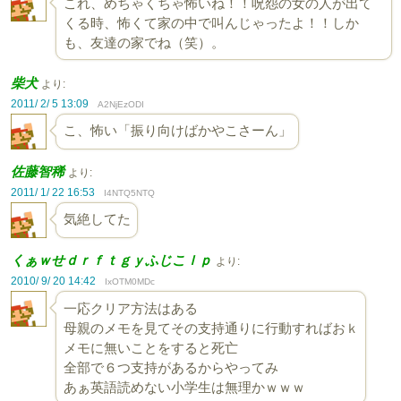
これ、めちゃくちゃ怖いね！！呪怨の女の人が出て
くる時、怖くて家の中で叫んじゃったよ！！しか
も、友達の家でね（笑）。
柴犬
より:
2011/ 2/ 5 13:09
A2NjEzODI
こ、怖い「振り向けばかやこさーん」
佐藤智稀
より:
2011/ 1/ 22 16:53
I4NTQ5NTQ
気絶してた
くぁｗせｄｒｆｔｇｙふじこｌｐ
より:
2010/ 9/ 20 14:42
IxOTM0MDc
一応クリア方法はある
母親のメモを見てその支持通りに行動すればおｋ
メモに無いことをすると死亡
全部で６つ支持があるからやってみ
あぁ英語読めない小学生は無理かｗｗｗ