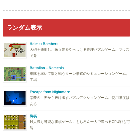
ランダム表示
Helmet Bombers
大砲を発射し、敵兵隊をやっつける物理パズルゲーム。マウス
で発 …
Battalion – Nemesis
軍隊を率いて敵と戦うターン形式のシミュレーションゲーム。
工場 …
Escape from Nightmare
悪夢の世界から抜け出すパズルアクションゲーム。使用限度は
ある …
将棋
対人戦も可能な将棋ゲーム。もちろん一人で遊べるCPU戦も可
能 …