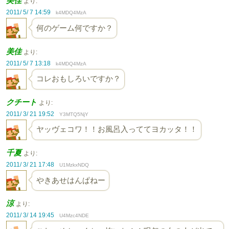
美佳
より:
2011/ 5/ 7 14:59
k4MDQ4MzA
何のゲーム何ですか？
美佳
より:
2011/ 5/ 7 13:18
k4MDQ4MzA
コレおもしろいですか？
クチート
より:
2011/ 3/ 21 19:52
Y3MTQ5NjY
ヤッヴェコワ！！お風呂入っててヨカッタ！！
千夏
より:
2011/ 3/ 21 17:48
U1MzkxNDQ
やきあせはんぱねー
涼
より:
2011/ 3/ 14 19:45
U4Mzc4NDE