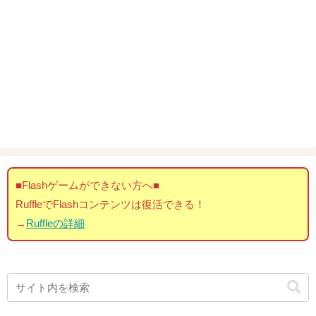
■Flashゲームができない方へ■
RuffleでFlashコンテンツは復活できる！
→
Ruffleの詳細