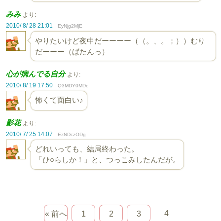
みみ
より:
2010/ 8/ 28 21:01
EyNjg2MjE
やりたいけど夜中だーーーー（（。、。；））むり
だーーー（ばたんっ）
心が病んでる自分
より:
2010/ 8/ 19 17:50
Q3MDY0MDc
怖くて面白い♪
影花
より:
2010/ 7/ 25 14:07
EzNDczODg
どれいっても、結局終わった。
「ひ○らしか！」と、つっこみしたんだが。
4
« 前へ
1
2
3