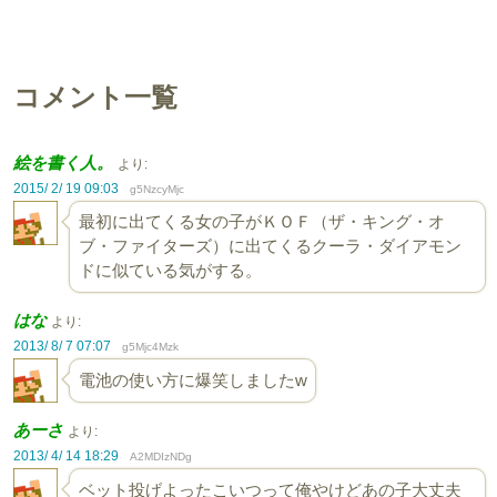
コメント一覧
絵を書く人。
より:
2015/ 2/ 19 09:03
g5NzcyMjc
最初に出てくる女の子がＫＯＦ（ザ・キング・オ
ブ・ファイターズ）に出てくるクーラ・ダイアモン
ドに似ている気がする。
はな
より:
2013/ 8/ 7 07:07
g5Mjc4Mzk
電池の使い方に爆笑しましたw
あーさ
より:
2013/ 4/ 14 18:29
A2MDIzNDg
ベット投げよったこいつって俺やけどあの子大丈夫