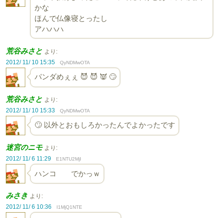
かな
ほんで仏像寝とったし
アハハハ
荒谷みさと
より:
2012/ 11/ 10 15:35
QyNDMwOTA
パンダめぇぇ 😈 😈 👿 🙄
荒谷みさと
より:
2012/ 11/ 10 15:33
QyNDMwOTA
🙄 以外とおもしろかったんでよかったです
迷宮のニモ
より:
2012/ 11/ 6 11:29
E1NTU2MjI
ハンコ でかっｗ
みさき
より:
2012/ 11/ 6 10:36
I1MjQ1NTE