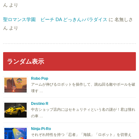
ん
より
聖ロマンス学園 ビーチ DA どっきん♪パラダイス
に
名無しさ
ん
より
ランダム表示
Robo Pop
アームが伸びるロボットを操作して、跳ね回る敵やボールを破
壊す …
Destino R
中古ショップ店内にはセキュリティという名の謎が！君は憧れ
の車 …
Ninja-Pi-Ro
それぞれ特性を持つ「忍者」「海賊」「ロボット」を切替え