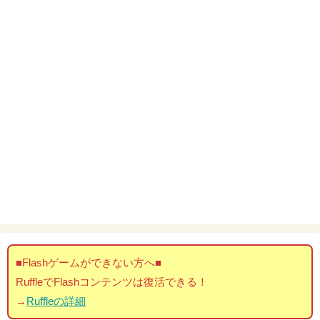
■Flashゲームができない方へ■
RuffleでFlashコンテンツは復活できる！
→
Ruffleの詳細