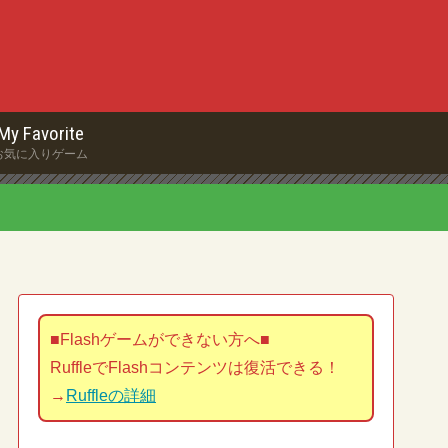
My Favorite
お気に入りゲーム
■Flashゲームができない方へ■
RuffleでFlashコンテンツは復活できる！
→
Ruffleの詳細