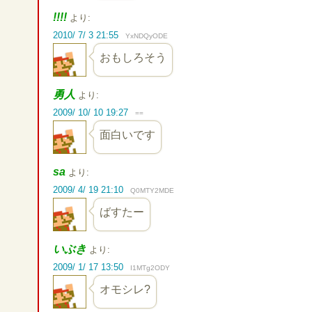
!!!!
より:
2010/ 7/ 3 21:55
YxNDQyODE
おもしろそう
勇人
より:
2009/ 10/ 10 19:27
==
面白いです
sa
より:
2009/ 4/ 19 21:10
Q0MTY2MDE
ばすたー
いぶき
より:
2009/ 1/ 17 13:50
I1MTg2ODY
オモシレ?