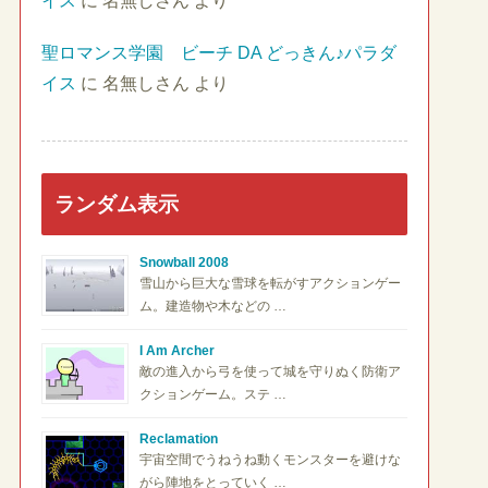
イス
に
名無しさん
より
聖ロマンス学園 ビーチ DA どっきん♪パラダ
イス
に
名無しさん
より
ランダム表示
Snowball 2008
雪山から巨大な雪球を転がすアクションゲー
ム。建造物や木などの …
I Am Archer
敵の進入から弓を使って城を守りぬく防衛ア
クションゲーム。ステ …
Reclamation
宇宙空間でうねうね動くモンスターを避けな
がら陣地をとっていく …